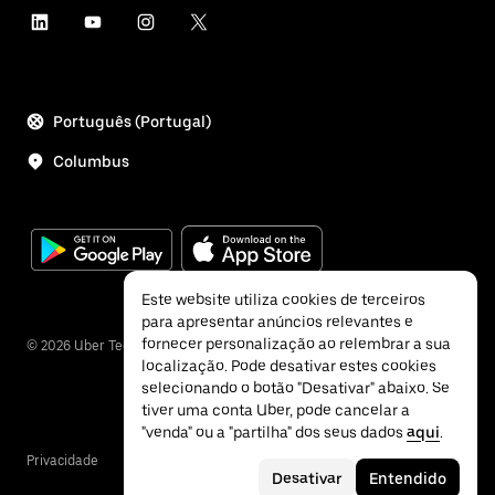
Português (Portugal)
Columbus
Este website utiliza cookies de terceiros
para apresentar anúncios relevantes e
fornecer personalização ao relembrar a sua
©
2026
Uber Technologies Inc.
localização. Pode desativar estes cookies
selecionando o botão "Desativar" abaixo. Se
tiver uma conta Uber, pode cancelar a
"venda" ou a "partilha" dos seus dados
aqui
.
Privacidade
Acessibilidade
Termos
Desativar
Entendido