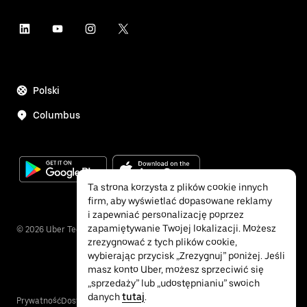
Polski
Columbus
Ta strona korzysta z plików cookie innych
firm, aby wyświetlać dopasowane reklamy
i zapewniać personalizację poprzez
zapamiętywanie Twojej lokalizacji. Możesz
©
2026
Uber Technologies Inc.
zrezygnować z tych plików cookie,
wybierając przycisk „Zrezygnuj” poniżej. Jeśli
masz konto Uber, możesz sprzeciwić się
„sprzedaży” lub „udostępnianiu” swoich
danych
tutaj
.
Prywatność
Dostępność dla osób
Warunki