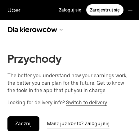
Przejdź
do
Uber
Zaloguj się
Zarejestruj się
głównej
zawartości
Dla kierowców
Przychody
The better you understand how your earnings work,
the better you can plan for the future. Get to know
the tools in the app that put you in charge.
Looking for delivery info?
Switch to delivery
Zacznij
Masz już konto? Zaloguj się