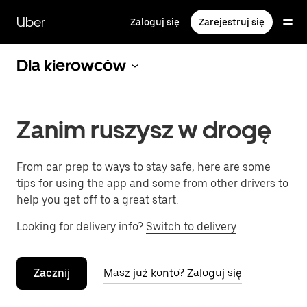
Przejdź
do
Uber
Zaloguj się
Zarejestruj się
głównej
zawartości
Dla kierowców
Zanim ruszysz w drogę
From car prep to ways to stay safe, here are some
tips for using the app and some from other drivers to
help you get off to a great start.
Looking for delivery info?
Switch to delivery
Zacznij
Masz już konto? Zaloguj się