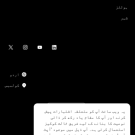
ہوٹلز
شہر
اردو
کولمبس
یہ ویب سائٹ آپ کو متعلقہ اشتہارات پیش
کرنے اور آپ کا مقام یاد رکھ کر ذاتی
نوعیت کا بنانے کے لیے فریق ثالث کوکیز
استعمال کرتی ہے۔ آپ ذیل میں موجود 'آپٹ