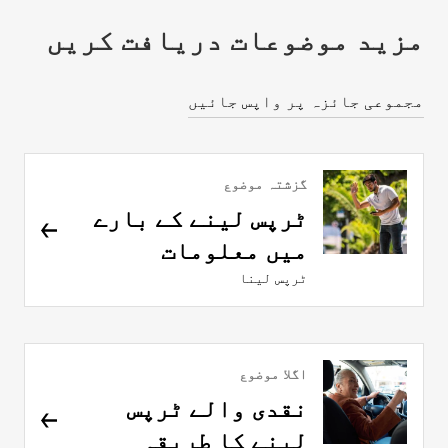
مزید موضوعات دریافت کریں
مجموعی جائزہ پر واپس جائیں
گزشتہ موضوع
ٹرپس لینے کے بارے
میں معلومات
ٹرپس لینا
اگلا موضوع
نقدی والے ٹرپس
لینے کا طریقہ