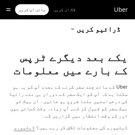
رکزی
واد
Uber
لاگ ان کریں
سائن اپ کریں
ر
ائیں
ڈرائیو کریں
یکے بعد دیگرے ٹرپس
کے بارے میں معلومات
Uber کے ساتھ چند سفر کرنے کے بعد، آپ کو یہ ہو
سکتا ہے کہ آپ کو ایک سفر کے دوران ہی نئے رائیڈ
کی درخواستیں ملنا شروع ہو جائیں۔ ان بیک ٹو
بیک سفر کو قبول کر کے، آپ زیادہ وقت کمائی میں
اور کم وقت انتظار میں گزاریں گے۔
ڈیلیوری کی معلومات تلاش کر رہے ہیں؟
ڈیلیوری
پر جائیں