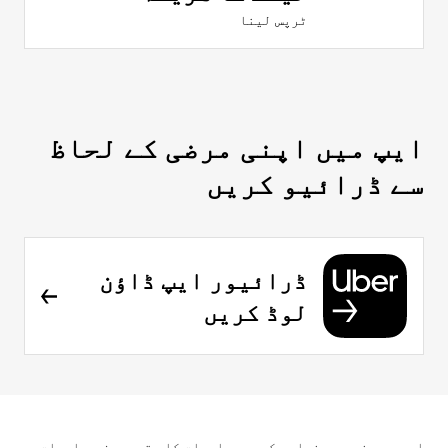
ٹرپس لینا
ایپ میں اپنی مرضی کے لحاظ
سے ڈرائیو کریں
ڈرائیور ایپ ڈاؤن
لوڈ کریں
اس ویب صفحے پر فراہم کردہ معلومات کا مقصد صرف معلومات