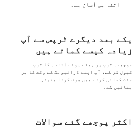
اتنا ہی آسان ہے۔
یکے بعد دیگرے ٹرپس سے آپ
زیادہ کیسے کماتے ہیں
موجودہ ٹرپ پر ہوتے ہوئے آئندہ کا ٹرپ
قبول کر کے، آپ اپنے ڈرائیونگ کے وقت کا ہر
منٹ کمائی کرنے میں صرف کرنا یقینی
بنائیں گے۔
اکثر پوچھے گئے سوالات