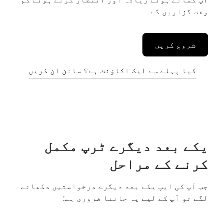
وقت گزاریں گے۔
شروع کریں
کیا پہلے سے ایک اکاؤنٹ ہے؟ سائن ان کریں
یکے بعد دیگرے ٹرپ مکمل
کرنے کے مراحل
جب آپ کی ایپ یکے بعد دیگرے درخواستیں دکھانے
لگے تو آپ کے لیے یہ جاننا ضروری ہے: