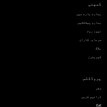
کمپنی
ہمارے بارے میں
ہماری پیشکشیں
نیوز روم
سرمایہ کاران
بلاگ
کیریئرز
پروڈکٹس
سفر
ڈرائیو کریں
Eat