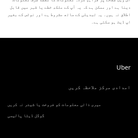
دینا ہے اور ممکن ہے کہ یہ آپ کے ملک، خطے یا شہر میں قابل
اطلاق نہ ہوں۔ یہ تبدیلی کے ساتھ مشروط ہے اور نوٹس کے بغیر
اپ ڈيٹ ہو سکتی ہے۔
Uber
امدادی مرکز ملاحظہ کریں
میری ذاتی معلومات کو فروخت یا شیئر نہ کریں
گوگل ڈیٹا پالیسی