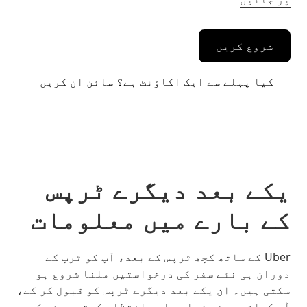
شروع کریں
کیا پہلے سے ایک اکاؤنٹ ہے؟ سائن ان کریں
یکے بعد دیگرے ٹرپس
کے بارے میں معلومات
Uber کے ساتھ کچھ ٹرپس کے بعد، آپ کو ٹرپ کے
دوران ہی نئے سفر کی درخواستیں ملنا شروع ہو
سکتی ہیں۔ ان یکے بعد دیگرے ٹرپس کو قبول کر کے،
آپ کماتے ہوئے زیادہ اور انتظار کرتے ہوئے کم