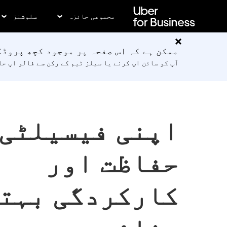
رکزی
واد
مجموعی جائزہ
سلوشنز
ر
ائیں
ممکن ہے کہ اس صفحہ پر موجود کچھ پروڈک
آپ کو سائن اپ کرنے یا سیلز ٹیم کے رکن سے فالو اپ ح
اپنی فیسیلٹی 
حفاظت اور
کارکردگی بہت
بنائیں