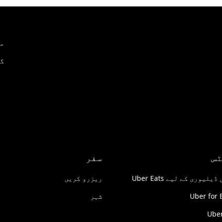
می
گو
ٹس
سفر
لیوری کے لیے Uber Eats
ریزرو کریں
Uber for 
شہر
Uber