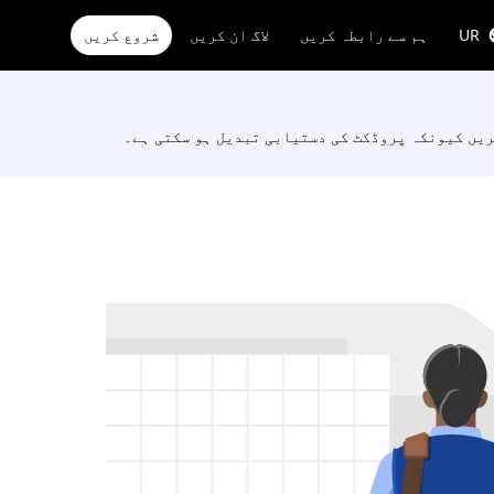
UR
ہم سے رابطہ کریں
لاگ ان کریں
شروع کریں
کریں کیونکہ پروڈکٹ کی دستیابی تبدیل ہو سکتی ہے۔