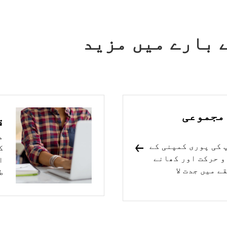
Uber for Busi کے بارے میں مزید
مجموعی
ق
ہ
Uber for Busi آپ کی پوری کمپنی کے
ک
و حرکت اور کھانے
ا
 میں جدت لا
ط