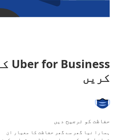
ness
کریں
حفاظت کو ترجیح دیں
ہمارا نیا گھر سے گھر حفاظت کا معیار ان
تمام لوگوں کی صحت اور حفاظت برقرار رکھنے