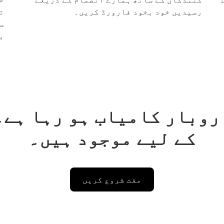
رسیدیں خود بخود فارورڈ کریں۔
ت
س
ب
روبار کامیاب ہو رہا ہے۔
کے لیے موجود ہیں۔
مفت شروع کریں