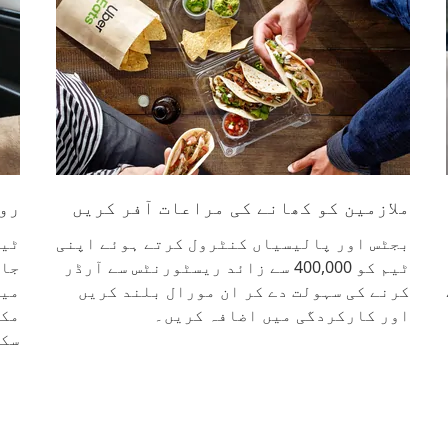
ملازمین کو کھانے کی مراعات آفر کریں
روز
بجٹس اور پالیسیاں کنٹرول کرتے ہوئے اپنی
ٹیم
ٹیم کو 400,000 سے زائد ریسٹورنٹس سے آرڈر
جان
کرنے کی سہولت دے کر ان مورال بلند کریں
میل
اور کارکردگی میں اضافہ کریں۔
مکم
سکت