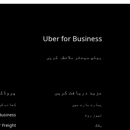
Uber for Business
ہیلپ سینٹر ملاحظہ کریں
مزید دریافت کریں
پروڈک
ہمارے بارے میں
کھانے کی ڈی
نیوز روم
Business
بلاگ
 Freight