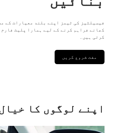
فیسیلٹیز کی ٹیمز اپنے بلند معیارات کے مط
کھانے فراہم کرنے کے لیے ہمارا پلیٹ فارم 
کرتی ہیں۔
مفت شروع کریں
اپنے لوگوں کا خیال