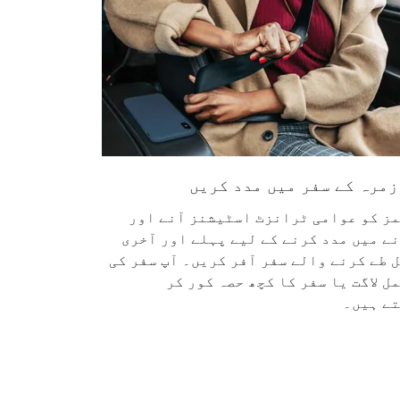
مرہ کے سفر میں مدد کریں
پک اپس ا
ز کو عوامی ٹرانزٹ اسٹیشنز آنے اور
ہم آپ کو ا
ے میں مدد کرنے کے لیے پہلے اور آخری
رکھنے اور
 طے کرنے والے سفر آفر کریں۔ آپ سفر کی
مدد کر سکت
ل لاگت یا سفر کا کچھ حصہ کور کر
کی پراپرٹ
ے ہیں۔