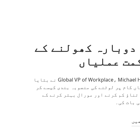
دوبارہ کھولنے کے
مت عملیاں
Uber کے Global VP of Workplace، Michael Huaco نے بتایا
ں کام پر لوٹنے کی منصوبہ بندی کیسے کر
تناؤ کم کرنے اور مورال بہتر کرنے کے
 بات کی۔
یں