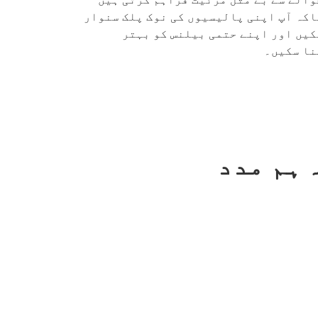
اکہ آپ اپنی پالیسیوں کی نوک پلک سنوار
کیں اور اپنے حتمی بیلنس کو بہتر
نا سکیں۔
 ہم مدد