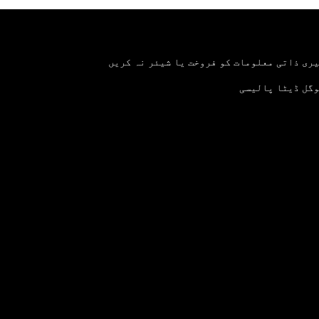
ری ذاتی معلومات کو فروخت یا شیئر نہ کریں
گل ڈیٹا پالیسی