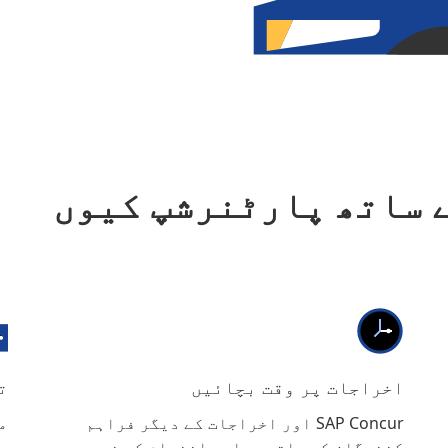
Uber for Busi کے ساتھ پارٹنرشپ کیوں
اخراجات پر وقت بچائیں
ت
SAP Concur اور اخراجات کے دیگر فراہم
م
کنندگان کے ساتھ ہمارے انضمام کے ذریعے
ح