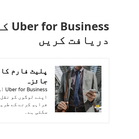
ness
دریافت کریں
پلیٹ فارم کا 
جائزہ
ness
اپنے لوگوں کو نقل 
فراہم کرنے کے طریقے
سکتی ہے۔