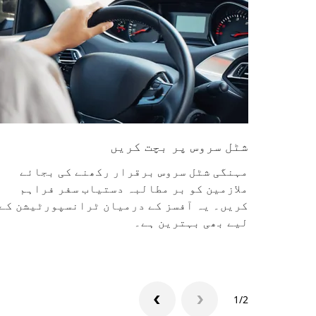
شٹل سروس پر بچت کریں
مہنگی شٹل سروس برقرار رکھنے کی بجائے
ملازمین کو بر مطالبہ دستیاب سفر فراہم
کریں۔ یہ آفسز کے درمیان ٹرانسپورٹیشن کے
لیے بھی بہترین ہے۔
1/2