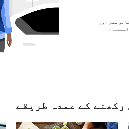
ابق سفر اور
استعمال
 رکھنے کے عمدہ طریقے