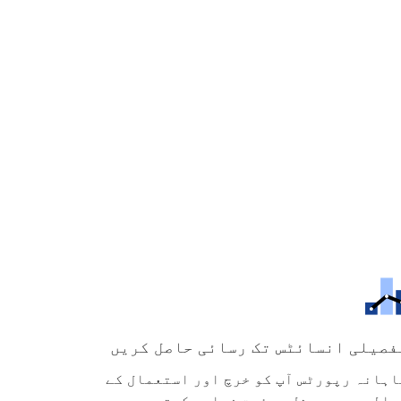
فصیلی انسائٹس تک رسائی حاصل کریں
اہانہ رپورٹس آپ کو خرچ اور استعمال کے
والے سے بے مثل مرئیت فراہم کرتی ہیں