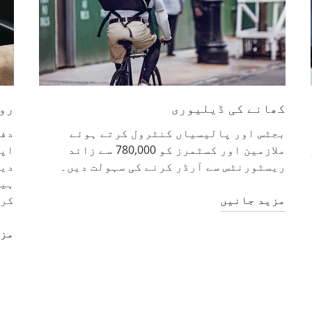
کھانے کی ڈیلیوری
رو
بجٹس اور پالیسیاں کنٹرول کرتے ہوئے
دفت
ملازمین اور کسٹمرز کو 780,000 سے زائد
اپن
ریسٹورنٹس سے آرڈر کرنے کی سہولت دیں۔
دیں
ہیں
مزید جانیں
کرن
مزی