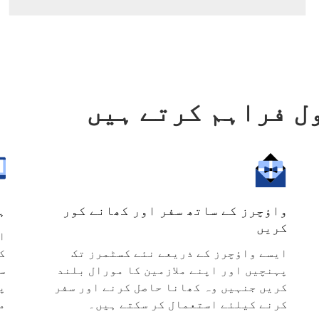
ل فراہم کرتے ہیں
واؤچرز کے ساتھ سفر اور کھانے کور
ہ
کریں
ا
ایسے واؤچرز کے ذریعے نئے کسٹمرز تک
ک
پہنچیں اور اپنے ملازمین کا مورال بلند
س
کریں جنہیں وہ کھانا حاصل کرنے اور سفر
پ
کرنے کیلئے استعمال کر سکتے ہیں۔
م