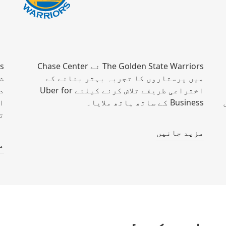
The Golden State Warriors نے Chase Center
میں پرستاروں کا تجربہ بہتر بنانے کے
ش
اختراعی طریقے تلاش کرنے کیلئے Uber for
Business کے ساتھ ہاتھ ملایا۔
ا
ت
مزید جانیں
م