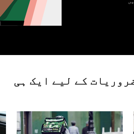
یں
ضروریات کے لیے ایک ہی