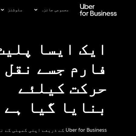
رکزی
واد
مجموعی جائزہ
سلوشنز
ر
ائیں
ایک ایسا پلیٹ
فارم جسے نقل 
حرکت کیلئے
بنایا گیا ہے
Uber for Business کے ذریعے اپنی کمپنی 