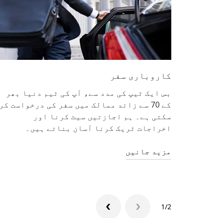
کاروباری سفر
بس ایک ٹیپ کی مدد سے، آپ کی ٹیم دنیا بھر
کے 70 سے زائد ممالک میں سفر کی درخواست کر
سکتی ہے۔ ہم اجازتیں سیٹ کرنا اور
اخراجات ٹریک کرنا آسان بناتے ہیں۔
مزید جانیں
1/2