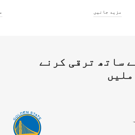
مزید جانیں
م
ے ساتھ ترقی کرنے
ملیں