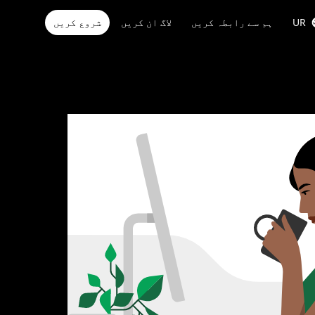
UR
ہم سے رابطہ کریں
لاگ ان کریں
شروع کریں