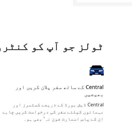
ٹولز جو آپ کو کنٹرو
Central کے ساتھ سفر پلان کریں اور
بھیجیں
Central ڈیش بورڈ کے ذریعے کسٹمرز اور
مہمانوں کیلئے سفر کی درخواست کریں چاہے
ان کے پاس اسمارٹ فون نہ' بھی ہو۔