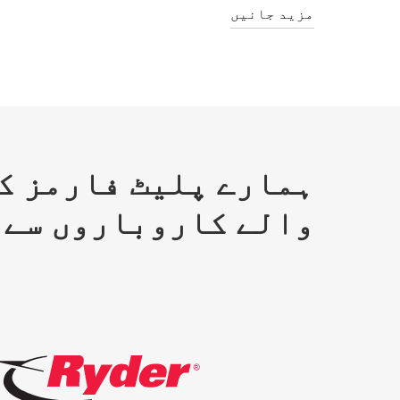
مزید جانیں
ہمارے پلیٹ فارمز ک
والے کاروباروں سے 