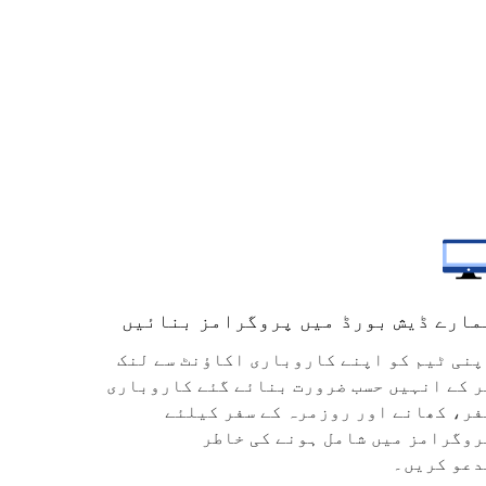
مارے ڈیش بورڈ میں پروگرامز بنائیں
پنی ٹیم کو اپنے کاروباری اکاؤنٹ سے لنک
ر کے انہیں حسب ضرورت بنائے گئے کاروباری
فر، کھانے اور روزمرہ کے سفر کیلئے
روگرامز میں شامل ہونے کی خاطر
دعو کریں۔