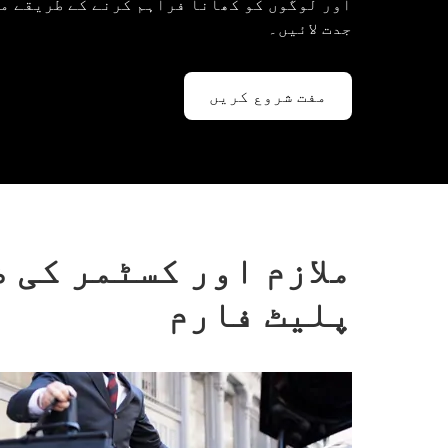
اور لوگوں کو کھانا فراہم کرنے کے طریقے م
جدت لائیں۔
مفت شروع کریں
ملازم اور کسٹمر کی 
پلیٹ فارم