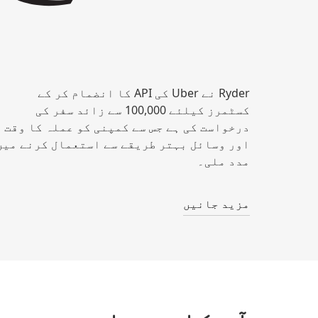
Ryder نے Uber کی API کا انضمام کر کے
کسٹمرز کیلئے 100,000 سے زائد سفر کی
درخواست کی ہے جس سے کمپنی کو عملہ کا وقت
اور وسائل بہتر طریقے سے استعمال کرنے میں
مدد ملی۔
مزید جانیں