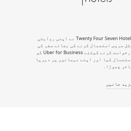
Twenty Four Seven Hotels نے اپنی روایتی
ٹل سروس استعمال کرنے کی بجائے سفر کی
درخواست کرنے کیلئے Uber for Business کو
ستعمال کیا اور اپنے مہمانوں پر دیرپا
اثر چھوڑا۔
زید جانیں