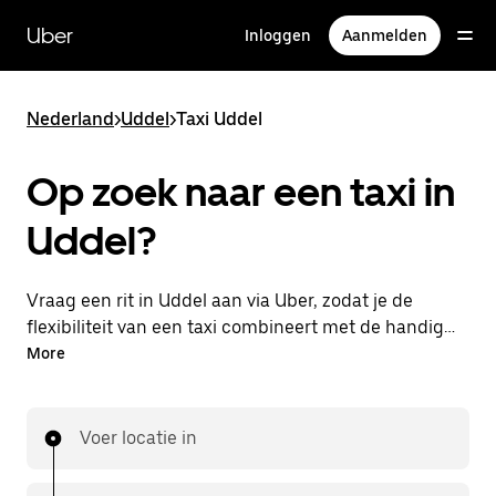
Doorgaan
naar
Uber
Inloggen
Aanmelden
hoofdinhoud
Nederland
>
Uddel
>
Taxi Uddel
Op zoek naar een taxi in
Uddel?
Vraag een rit in Uddel aan via Uber, zodat je de
flexibiliteit van een taxi combineert met de handige
functies in de app. Je kunt on-demand een
More
lastminute-rit aanvragen, 24/7 in de app of online.
Voor elke rit krijg je een voordelige prijsopgave vooraf.
Je rit is binnen handbereik.
Voer locatie in