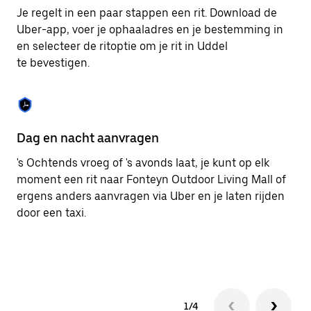
om
Je regelt in een paar stappen een rit. Download de
de
Uber-app, voer je ophaaladres en je bestemming in
agenda
en selecteer de ritoptie om je rit in Uddel
te
sluiten.
te bevestigen.
Dag en nacht aanvragen
Ge
's Ochtends vroeg of 's avonds laat, je kunt op elk
Ub
moment een rit naar Fonteyn Outdoor Living Mall of
pa
ergens anders aanvragen via Uber en je laten rijden
me
door een taxi.
1/4