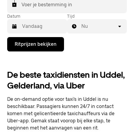
Voer je bestemming in
Datum
Tijd
Nu
Druk
Ritprijzen bekijken
op
de
pijl
omlaag
om
De beste taxidiensten in Uddel,
de
agenda
Gelderland, via Uber
te
openen
en
De on-demand optie voor taxi's in Uddel is nu
een
datum
beschikbaar. Passagiers kunnen 24/7 in contact
te
komen met gelicentieerde taxichauffeurs via de
selecteren.
Uber-app. Gemak staat voorop bij elke stap, te
Druk
op
beginnen met het aanvragen van een rit.
Escape