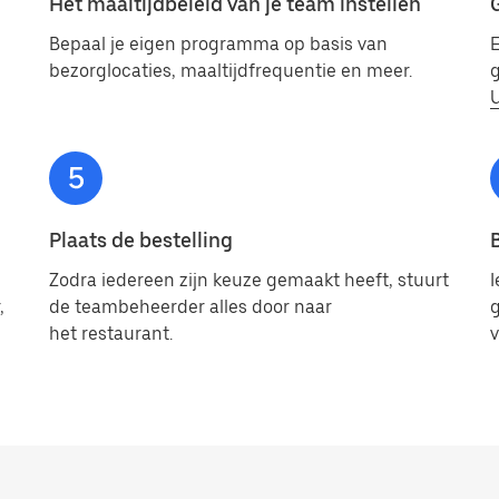
Het maaltijdbeleid van je team instellen
Bepaal je eigen programma op basis van
E
bezorglocaties, maaltijdfrequentie en meer.
g
Plaats de bestelling
Zodra iedereen zijn keuze gemaakt heeft, stuurt
I
,
de teambeheerder alles door naar
g
het restaurant.
v