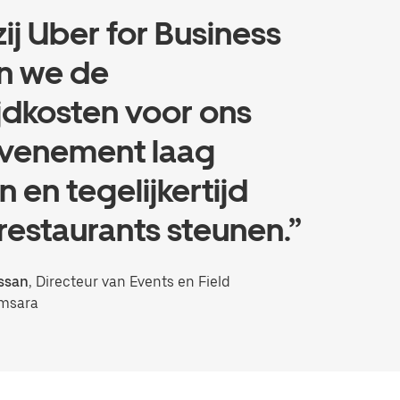
ij Uber for Business
n we de
jdkosten voor ons
evenement laag
 en tegelijkertijd
 restaurants steunen.”
ssan
, Directeur van Events en Field
amsara