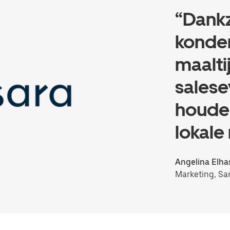
“Dankz
konde
maalti
sales
houden
lokale
Angelina Elha
Marketing, S