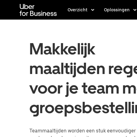
Doorgaan
naar
Overzicht
Oplossingen
hoofdinhoud
Makkelijk
maaltijden reg
voor je team m
groepsbestell
Teammaaltijden worden een stuk eenvoudiger a