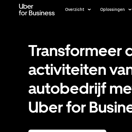
Doorgaan
naar
Overzicht
Oplossingen
hoofdinhoud
Transformeer 
activiteiten van
autobedrijf me
Uber for Busin