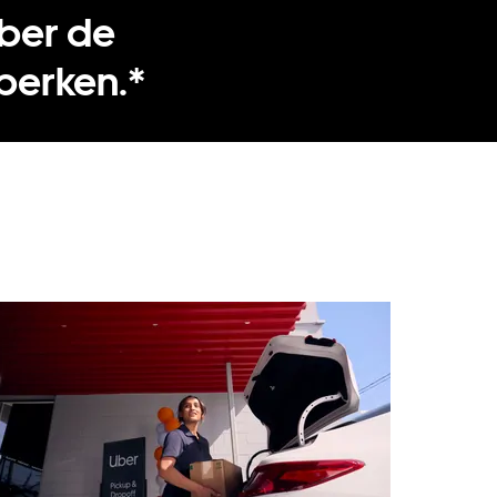
Uber de
eperken.*