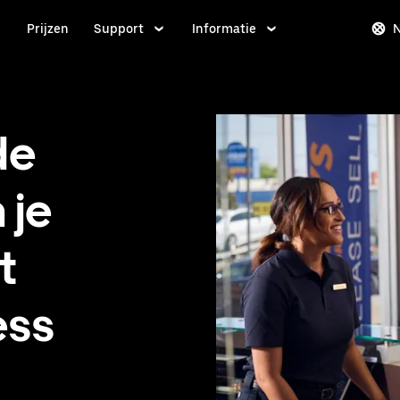
Prijzen
Support
Informatie
de
 je
t
ess