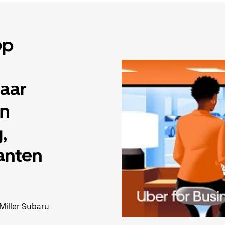
op
naar
en
,
anten
 Miller Subaru