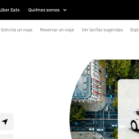
Uber Eats
Quiénes somos
Solicita un viaje
Reservar un viaje
Ver tarifas sugeridas
Expl