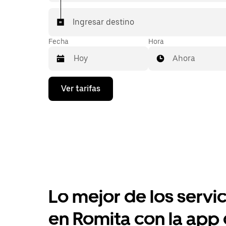
Ingresar destino
Fecha
Hora
Ahora
Presiona
Ver tarifas
la
flecha
hacia
abajo
para
interactuar
con
el
calendario
y
selecciona
Lo mejor de los servic
una
fecha.
Presiona
en Romita con la app
la