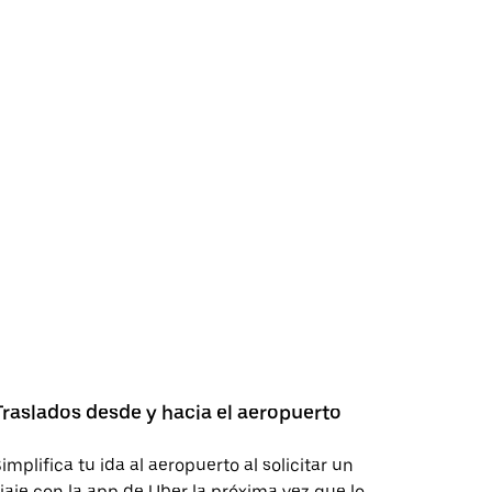
Traslados desde y hacia el aeropuerto
implifica tu ida al aeropuerto al solicitar un
iaje con la app de Uber la próxima vez que lo