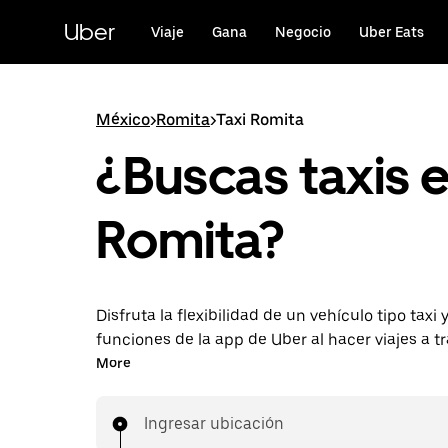
Saltar
al
Uber
Viaje
Gana
Negocio
Uber Eats
contenido
principal
México
>
Romita
>
Taxi Romita
¿Buscas taxis 
Romita?
Disfruta la flexibilidad de un vehículo tipo taxi y
funciones de la app de Uber al hacer viajes a t
UberX en Romita. Puedes solicitar viajes de últ
More
reservar en cualquier momento desde la app o 
para conseguir tarifas por adelantado económ
Ingresar ubicación
cada viaje.