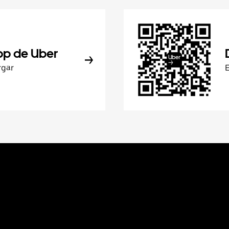
pp de Uber
rgar