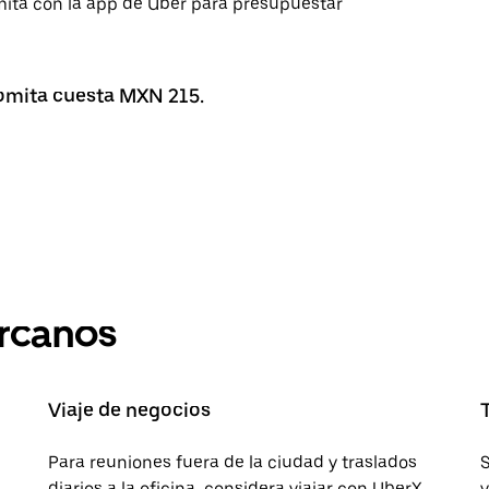
omita con la app de Uber para presupuestar
Romita cuesta MXN 215.
ercanos
Viaje de negocios
Para reuniones fuera de la ciudad y traslados
S
diarios a la oficina, considera viajar con UberX.
v