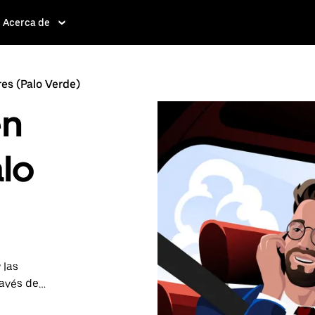
Acerca de
res (Palo Verde)
en
alo
 las
ravés de
itar viajes