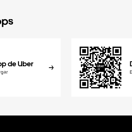
pps
pp de Uber
rgar