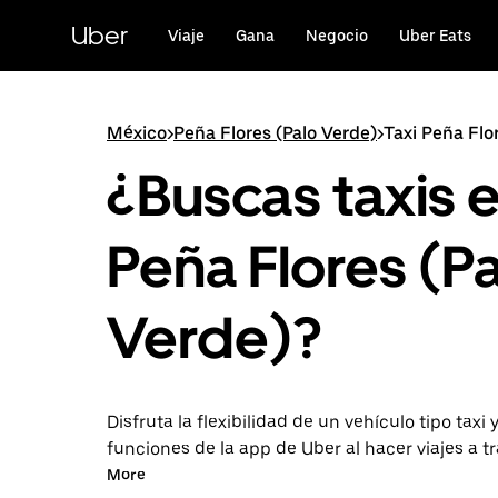
Saltar
al
Uber
Viaje
Gana
Negocio
Uber Eats
contenido
principal
México
>
Peña Flores (Palo Verde)
>
Taxi Peña Flo
¿Buscas taxis 
Peña Flores (P
Verde)?
Disfruta la flexibilidad de un vehículo tipo taxi y
funciones de la app de Uber al hacer viajes a t
UberX en Peña Flores (Palo Verde). Puedes solic
More