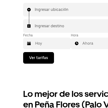
de última hora o reservar en cualquier moment
app o en línea para conseguir tarifas por adel
Ingresar ubicación
económicas para cada viaje.
Ingresar destino
Fecha
Hora
Ahora
Presiona
Ver tarifas
la
flecha
hacia
abajo
para
interactuar
con
el
Lo mejor de los servic
calendario
y
en Peña Flores (Palo 
selecciona
una