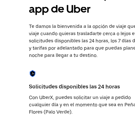
fecha.
app de Uber
Presiona
la
tecla Esc
para
Te damos la bienvenida a la opción de viaje que
cerrar
viaje cuando quieras trasladarte cerca o lejos 
el
solicitudes disponibles las 24 horas, los 7 día
calendario.
y tarifas por adelantado para que puedas planea
noche para llegar a tu destino.
Solicitudes disponibles las 24 horas
Con UberX, puedes solicitar un viaje a pedido
cualquier día y en el momento que sea en Peñ
Flores (Palo Verde).