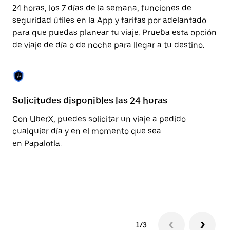
cerrar
24 horas, los 7 días de la semana, funciones de
el
seguridad útiles en la App y tarifas por adelantado
calendario.
para que puedas planear tu viaje. Prueba esta opción
de viaje de día o de noche para llegar a tu destino.
Solicitudes disponibles las 24 horas
Fu
Con UberX, puedes solicitar un viaje a pedido
La
cualquier día y en el momento que sea
pa
en Papalotla.
se
de
pe
ca
1/3