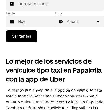
Ingresar destino
Fecha
Hora
Ahora
Presiona
Ver tarifas
la
flecha
hacia
abajo
para
Lo mejor de los servicios de
interactuar
con
vehículos tipo taxi en Papalotla
el
calendario
con la app de Uber
y
selecciona
una
Te damos la bienvenida a la opción de viaje que está
fecha.
Presiona
lista cuando la necesitas. Puedes solicitar un viaje
la
cuando quieras trasladarte cerca o lejos en Papalotla.
tecla Esc
También disfrutarás de solicitudes disponibles las
para