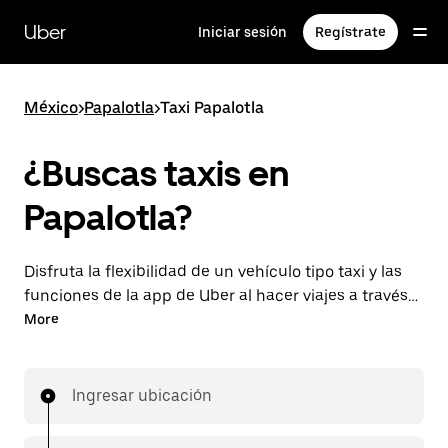
Saltar
al
Uber
Iniciar sesión
Regístrate
contenido
principal
México
>
Papalotla
>
Taxi Papalotla
¿Buscas taxis en
Papalotla?
Disfruta la flexibilidad de un vehículo tipo taxi y las
funciones de la app de Uber al hacer viajes a través
de UberX en Papalotla. Puedes solicitar viajes de
More
última hora o reservar en cualquier momento desde
la app o en línea para conseguir tarifas por
adelantado económicas para cada viaje.
Ingresar ubicación