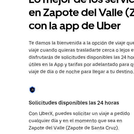
calendario
y
en Zapote del Valle 
selecciona
una
con la app de Uber
fecha.
Presiona
la
tecla Esc
Te damos la bienvenida a la opción de viaje que
para
viaje cuando quieras trasladarte cerca o lejos
cerrar
el
disfrutarás de solicitudes disponibles las 24 h
calendario.
útiles en la App y tarifas por adelantado para 
viaje de día o de noche para llegar a tu destino.
Solicitudes disponibles las 24 horas
Con UberX, puedes solicitar un viaje a pedido
cualquier día y en el momento que sea en
Zapote del Valle (Zapote de Santa Cruz).