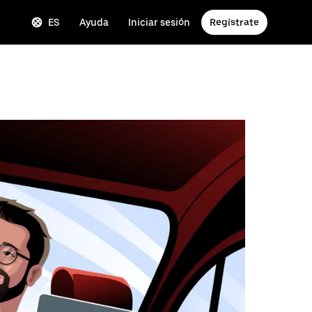
ES
Ayuda
Iniciar sesión
Regístrate