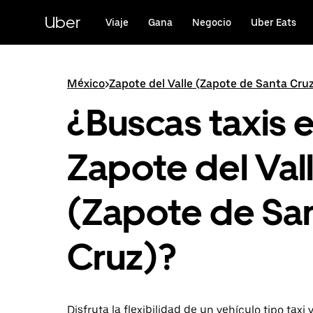
Saltar
al
Uber
Viaje
Gana
Negocio
Uber Eats
contenido
principal
México
>
Zapote del Valle (Zapote de Santa Cru
¿Buscas taxis 
Zapote del Val
(Zapote de Sa
Cruz)?
Disfruta la flexibilidad de un vehículo tipo taxi y