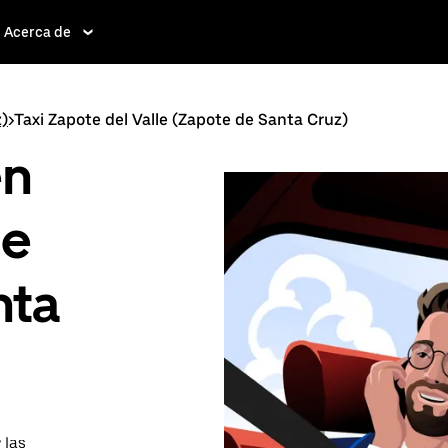
Acerca de
z)
>
Taxi Zapote del Valle (Zapote de Santa Cruz)
en
le
nta
 las