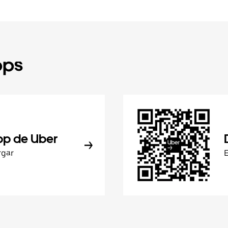
pps
pp de Uber
rgar