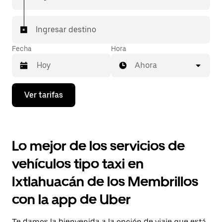
Ingresar destino
Fecha
Hora
Ahora
Presiona
Ver tarifas
la
flecha
hacia
abajo
para
Lo mejor de los servicios de
interactuar
con
vehículos tipo taxi en
el
calendario
Ixtlahuacán de los Membrillos
y
selecciona
con la app de Uber
una
fecha.
Presiona
Te damos la bienvenida a la opción de viaje que está