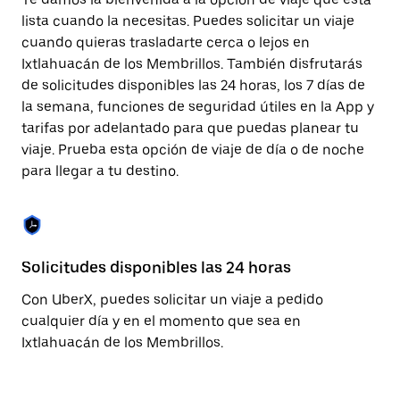
la
tecla Esc
lista cuando la necesitas. Puedes solicitar un viaje
para
cuando quieras trasladarte cerca o lejos en
cerrar
Ixtlahuacán de los Membrillos. También disfrutarás
el
calendario.
de solicitudes disponibles las 24 horas, los 7 días de
la semana, funciones de seguridad útiles en la App y
tarifas por adelantado para que puedas planear tu
viaje. Prueba esta opción de viaje de día o de noche
para llegar a tu destino.
Solicitudes disponibles las 24 horas
Fu
Con UberX, puedes solicitar un viaje a pedido
La
cualquier día y en el momento que sea en
pa
Ixtlahuacán de los Membrillos.
fá
co
qu