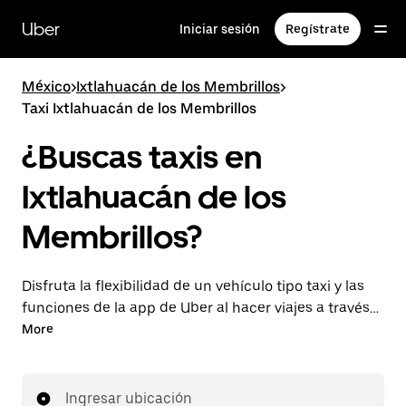
Saltar
al
Uber
Iniciar sesión
Regístrate
contenido
principal
México
>
Ixtlahuacán de los Membrillos
>
Taxi Ixtlahuacán de los Membrillos
¿Buscas taxis en
Ixtlahuacán de los
Membrillos?
Disfruta la flexibilidad de un vehículo tipo taxi y las
funciones de la app de Uber al hacer viajes a través
de UberX en Ixtlahuacán de los Membrillos. Puedes
More
solicitar viajes de última hora o reservar en cualquier
momento desde la app o en línea para conseguir
tarifas por adelantado económicas para cada viaje.
Ingresar ubicación