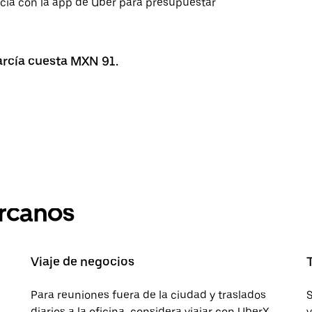
arcía con la app de Uber para presupuestar
arcía cuesta MXN 91.
ercanos
Viaje de negocios
Para reuniones fuera de la ciudad y traslados
S
diarios a la oficina, considera viajar con UberX.
v