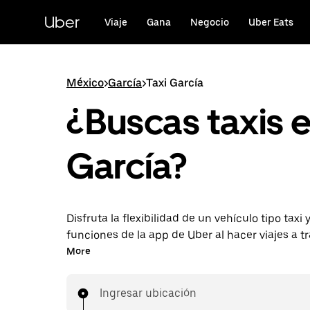
Saltar
al
Uber
Viaje
Gana
Negocio
Uber Eats
contenido
principal
México
>
García
>
Taxi García
¿Buscas taxis 
García?
Disfruta la flexibilidad de un vehículo tipo taxi y
funciones de la app de Uber al hacer viajes a t
UberX en García. Puedes solicitar viajes de últ
More
reservar en cualquier momento desde la app o 
para conseguir tarifas por adelantado económ
Ingresar ubicación
cada viaje.