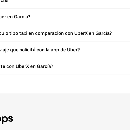
cía?
Uber en García?
culo tipo taxi en comparación con UberX en García?
viaje que solicité con la app de Uber?
te con UberX en García?
pps