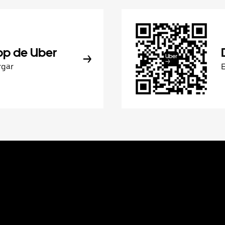
pp de Uber
rgar