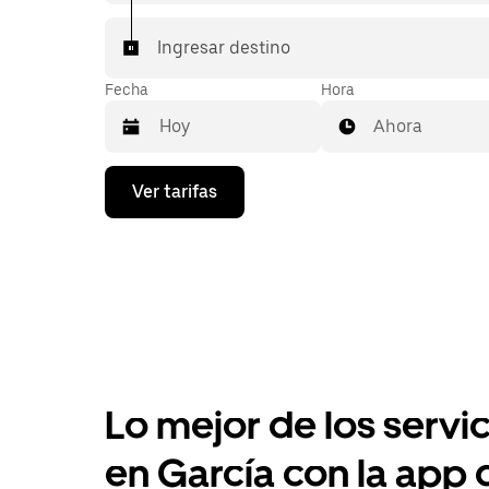
Ingresar destino
Fecha
Hora
Ahora
Presiona
Ver tarifas
la
flecha
hacia
abajo
para
interactuar
con
el
calendario
y
selecciona
Lo mejor de los servic
una
fecha.
Presiona
en García con la app
la