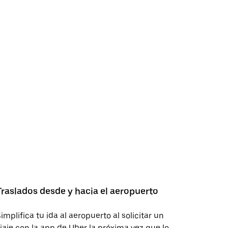
Traslados desde y hacia el aeropuerto
implifica tu ida al aeropuerto al solicitar un
iaje con la app de Uber la próxima vez que lo