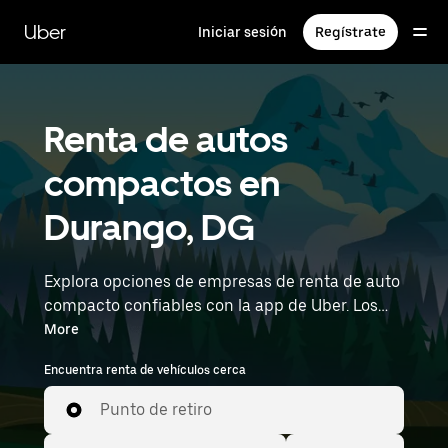
Saltar
al
Uber
Iniciar sesión
Regístrate
contenido
principal
Renta de autos
compactos en
Durango, DG
Explora opciones de empresas de renta de auto
compacto confiables con la app de Uber. Los
autos compactos te ayudan a conducir y
More
estacionar con facilidad, lo que los convierte en
Encuentra renta de vehículos cerca
una opción práctica en ciudades o durante
escapadas de fin de semana. Ingresa la hora y
Punto de retiro
la ubicación (por ejemplo, General Guadalupe