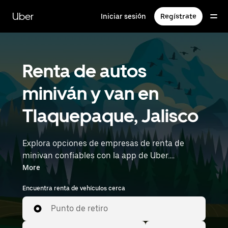
Saltar
al
Uber
Iniciar sesión
Regístrate
contenido
principal
Renta de autos
miniván y van en
Tlaquepaque, Jalisco
Explora opciones de empresas de renta de
minivan confiables con la app de Uber.
¿Necesitas espacio para todos? Las minivans
More
son ideales para salidas grupales, días de
Encuentra renta de vehículos cerca
mudanza o capacidad de carga adicional,
cuando más lo necesitas. Ingresa la hora y la
Punto de retiro
ubicación (por ejemplo, Miguel Hidalgo y