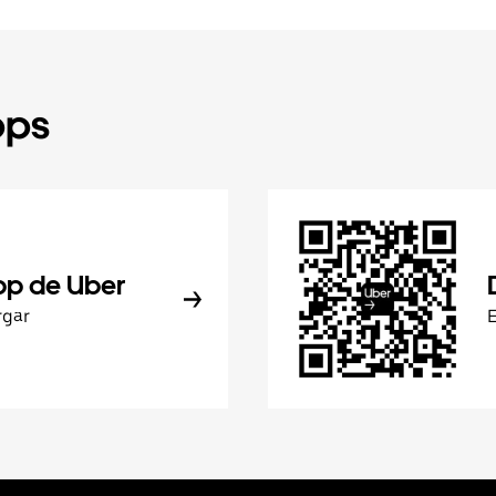
pps
pp de Uber
rgar