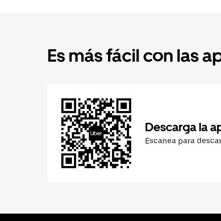
Es más fácil con las a
Descarga la a
Escanea para desca