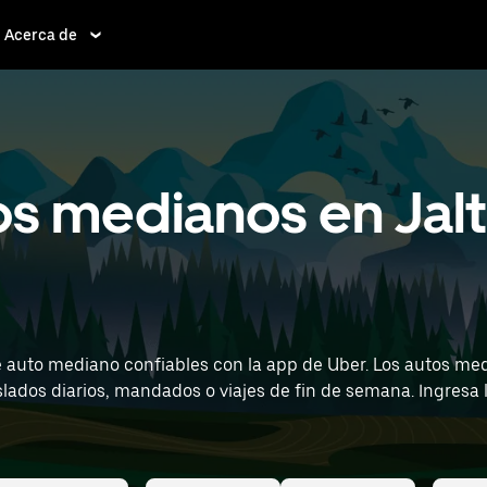
Acerca de
os medianos en Jal
 auto mediano confiables con la app de Uber. Los autos me
os o viajes de fin de semana. Ingresa la hora y la ubicación (por ejemplo, Felipe
ntas de auto mediano cerca de ti.