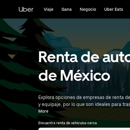
Saltar
al
Uber
Viaje
Gana
Negocio
Uber Eats
contenido
principal
Renta de aut
de México
Explora opciones de empresas de renta de
y equipaje, por lo que son ideales para traslados diarios, mandad
Ángeles International Airport) para ver re
More
Encuentra renta de vehículos cerca