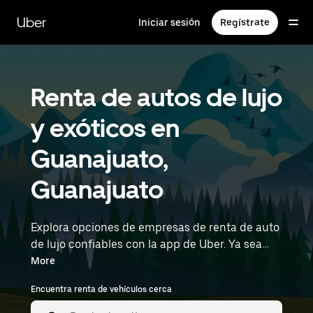
Saltar
al
Uber
Iniciar sesión
Regístrate
contenido
principal
Renta de autos de lujo
y exóticos en
Guanajuato,
Guanajuato
Explora opciones de empresas de renta de auto
de lujo confiables con la app de Uber. Ya sea
que vayas a una reunión o hagas una salida
More
nocturna, los vehículos premium, incluidos los
Encuentra renta de vehículos cerca
autos de lujo, deportivos y exóticos, te permiten
viajar con estilo. Ingresa la hora y la ubicación