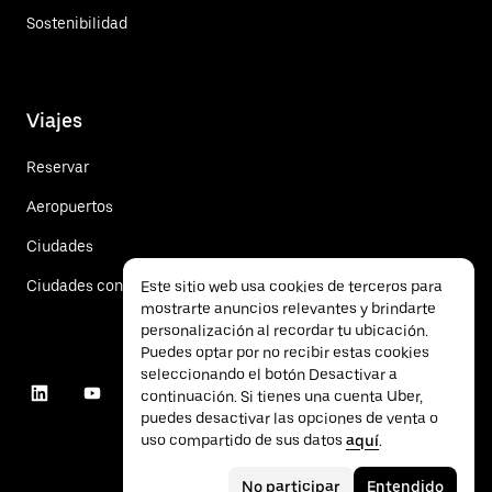
Sostenibilidad
Viajes
Reservar
Aeropuertos
Ciudades
Ciudades con renta de vehículos
Este sitio web usa cookies de terceros para
mostrarte anuncios relevantes y brindarte
personalización al recordar tu ubicación.
Puedes optar por no recibir estas cookies
seleccionando el botón Desactivar a
continuación. Si tienes una cuenta Uber,
puedes desactivar las opciones de venta o
uso compartido de sus datos
aquí
.
No participar
Entendido