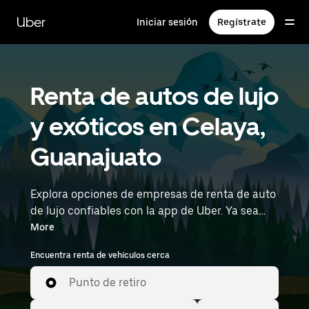
Saltar
al
Uber
Iniciar sesión
Regístrate
contenido
principal
Renta de autos de lujo
y exóticos en Celaya,
Guanajuato
Explora opciones de empresas de renta de auto
de lujo confiables con la app de Uber. Ya sea
que vayas a una reunión o hagas una salida
More
nocturna, los vehículos premium, incluidos los
Encuentra renta de vehículos cerca
autos de lujo, deportivos y exóticos, te permiten
viajar con estilo. Ingresa la hora y la ubicación
Punto de retiro
(por ejemplo, Captain Rogelio Castillo National