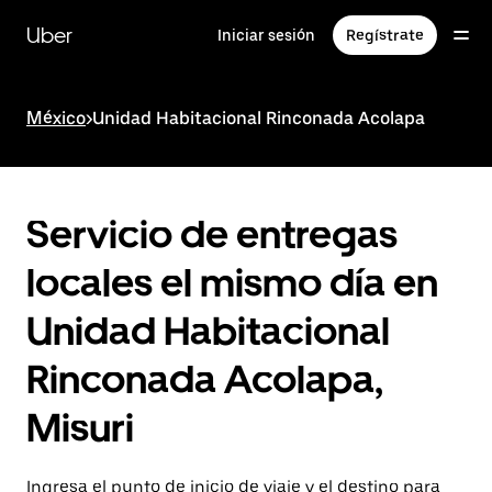
Saltar
al
Uber
Iniciar sesión
Regístrate
contenido
principal
México
>
Unidad Habitacional Rinconada Acolapa
Servicio de entregas
locales el mismo día en
Unidad Habitacional
Rinconada Acolapa,
Misuri
Ingresa el punto de inicio de viaje y el destino para