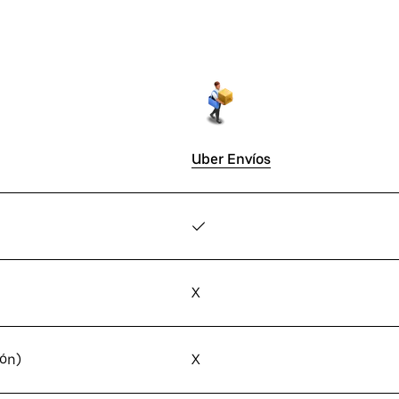
Uber Envíos
✓
X
ión)
X