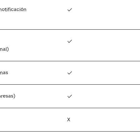
notificación
✓
✓
nal)
omas
✓
resas)
✓
X