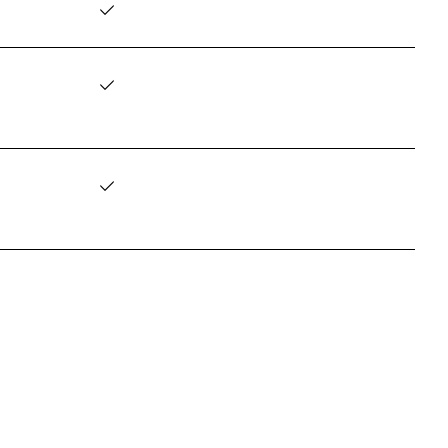
✓
✓
✓