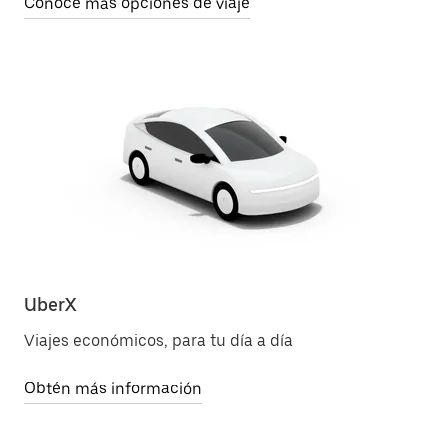
Conoce más opciones de viaje
UberX
Ub
Viajes económicos, para tu día a día
Pu
má
Obtén más información
Ob