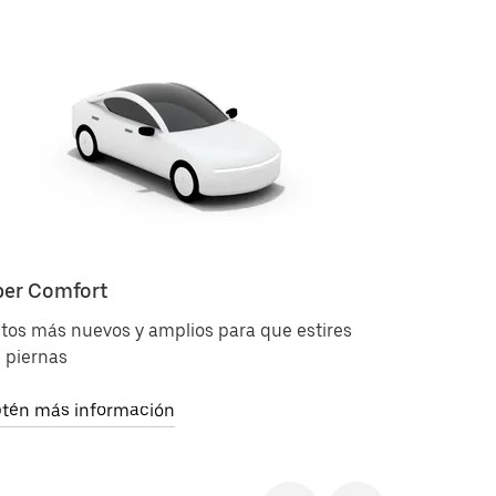
er Comfort
Uber Bla
tos más nuevos y amplios para que estires
Viajes Ub
s piernas
Obtén más
tén más información