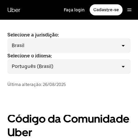
Pular
para
Uber
Faça login
Cadastre-se
o
conteúdo
principal
Selecione a jurisdição:
Brasil
Selecione o idioma:
Português (Brasil)
Última alteração
:
26/08/2025
Código da Comunidade
Uber