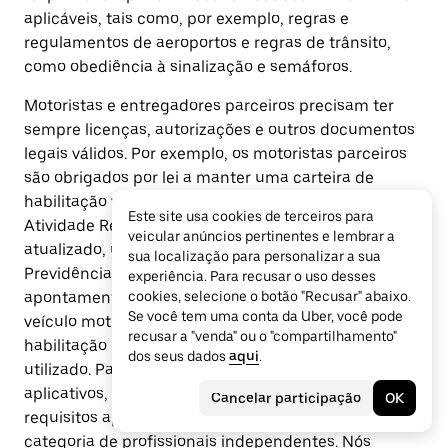
aplicáveis, tais como, por exemplo, regras e
regulamentos de aeroportos e regras de trânsito,
como obediência à sinalização e semáforos.
Motoristas e entregadores parceiros precisam ter
sempre licenças, autorizações e outros documentos
legais válidos. Por exemplo, os motoristas parceiros
são obrigados por lei a manter uma carteira de
habilitação válida com a observação “Exerce
Este site usa cookies de terceiros para
Atividade Remunerada - EAR”, o registro do veículo
veicular anúncios pertinentes e lembrar a
atualizado, uma inscrição no Instituto Nacional de
sua localização para personalizar a sua
Previdência Social (INSS) e passar nas checagens de
experiência. Para recusar o uso desses
apontamentos criminais da Uber. Para dirigir um
cookies, selecione o botão "Recusar" abaixo.
Se você tem uma conta da Uber, você pode
veículo motorizado, é obrigatório portar a carteira de
recusar a "venda" ou o "compartilhamento"
habilitação correspondente ao tipo de veículo
dos seus dados
aqui
.
utilizado. Para realizar viagens intermediadas por
aplicativos, também é necessário cumprir os
Cancelar participação
OK
requisitos aplicáveis aos motoristas parceiros dessa
categoria de profissionais independentes. Nós