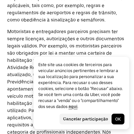
aplicáveis, tais como, por exemplo, regras e
regulamentos de aeroportos e regras de trânsito,
como obediência à sinalização e semáforos.
Motoristas e entregadores parceiros precisam ter
sempre licenças, autorizações e outros documentos
legais válidos. Por exemplo, os motoristas parceiros
são obrigados por lei a manter uma carteira de
habilitação válida com a observação “Exerce
Este site usa cookies de terceiros para
Atividade Remunerada - EAR”, o registro do veículo
veicular anúncios pertinentes e lembrar a
atualizado, uma inscrição no Instituto Nacional de
sua localização para personalizar a sua
Previdência Social (INSS) e passar nas checagens de
experiência. Para recusar o uso desses
apontamentos criminais da Uber. Para dirigir um
cookies, selecione o botão "Recusar" abaixo.
Se você tem uma conta da Uber, você pode
veículo motorizado, é obrigatório portar a carteira de
recusar a "venda" ou o "compartilhamento"
habilitação correspondente ao tipo de veículo
dos seus dados
aqui
.
utilizado. Para realizar viagens intermediadas por
aplicativos, também é necessário cumprir os
Cancelar participação
OK
requisitos aplicáveis aos motoristas parceiros dessa
categoria de profissionais independentes. Nós