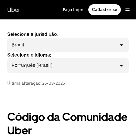
Pular
para
Uber
Faça login
Cadastre-se
o
conteúdo
principal
Selecione a jurisdição:
Brasil
Selecione o idioma:
Português (Brasil)
Última alteração
:
26/08/2025
Código da Comunidade
Uber