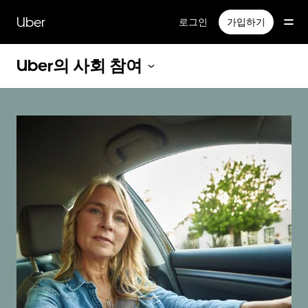
메
인
Uber
로그인
가입하기
콘
텐
Uber의 사회 참여
츠
로
건
너
뛰
기