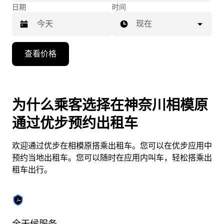
日期
时间
现在
按
查看价格
向
下
箭
头
为什么乘客选择在神奈川相模原
键
通过优步预约出租车
可
浏
欢迎通过优步在相模原搭乘出租车。您可以在优步应用中
览
预约当地出租车。您可以随时在应用内叫车，轻松搭乘出
日
租车出行。
历
并
选
择
日
全天候服务
实