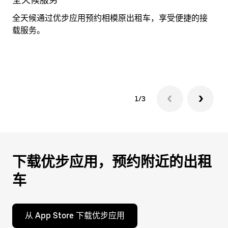
期。
全天候通过优步应用预约相模原出租车，享受便捷的接
在
按
载服务。
务
退
行
出
信
键
可
关
闭
1/3
日
历。
下载优步应用，预约附近的出租
车
从 App Store 下载优步应用