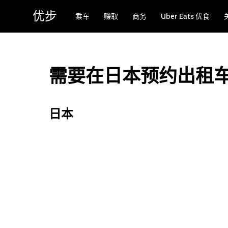
跳
优步
乘车
赚取
商务
Uber Eats 优食
至
主
要
内
容
需要在日本预约出租
日本