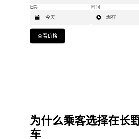
日期
时间
现在
按
查看价格
向
下
箭
头
键
可
浏
览
日
历
并
为什么乘客选择在长野O
选
车
择
日