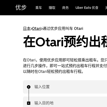
跳
优步
乘车
赚取
商务
Uber Eats 优食
至
主
要
内
日本
>
Otari
>
通过优步应用叫车 Otari
容
在Otari预约出
在Otari，使用优步应用即可轻松搭乘出租车。您
进行几步操作，即可一站式预约出租车行程并支付
以随时在Otari轻松预约出租车行程。
输入位置
输入目的地