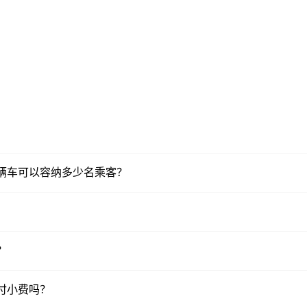
一辆车可以容纳多少名乘客？
？
支付小费吗？