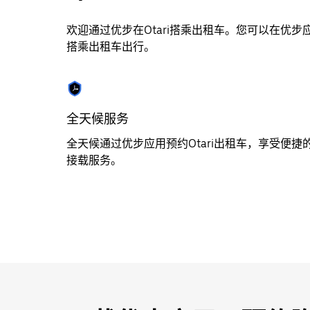
期。
欢迎通过优步在Otari搭乘出租车。您可以在优
按
搭乘出租车出行。
退
出
键
可
关
全天候服务
闭
全天候通过优步应用预约Otari出租车，享受便捷
日
接载服务。
历。