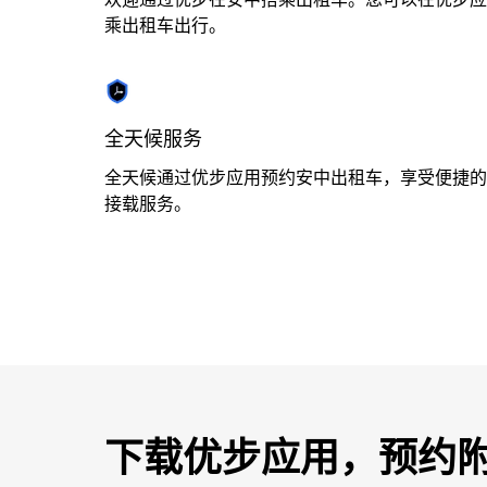
期。
乘出租车出行。
按
退
出
键
全天候服务
可
全天候通过优步应用预约安中出租车，享受便捷的
关
接载服务。
闭
日
历。
下载优步应用，预约