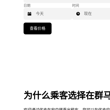
日期
时间
现在
按
查看价格
向
下
箭
头
键
可
浏
览
日
历
并
为什么乘客选择在群
选
择
日
欢迎通过优步在安中搭乘出租车。您可以在优步应