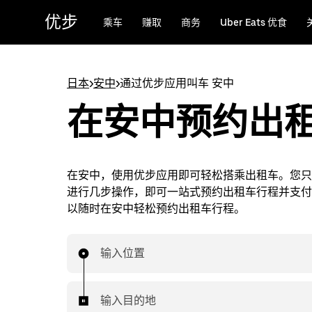
跳
优步
乘车
赚取
商务
Uber Eats 优食
至
主
要
内
日本
>
安中
>
通过优步应用叫车 安中
容
在安中预约出
在安中，使用优步应用即可轻松搭乘出租车。您只
进行几步操作，即可一站式预约出租车行程并支付
以随时在安中轻松预约出租车行程。
输入位置
输入目的地