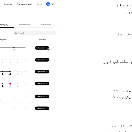
کو بغیر
یں۔
ر اور
 ملے گی اور
یں، اور
یش بورڈ
چت فراہم
م کنٹرولز