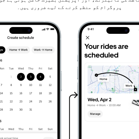
پروگرام کو منظم کرنے کے لیے ضروری ہیں۔