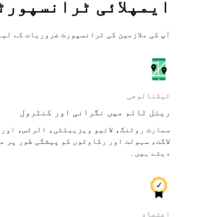
ایمپلائی ٹرانسپورٹ
آپ کی ملازمین کی ٹرانسپورٹ ضروریات کے لیے
ٹیکنالوجی
ریئل ٹائم میں نگرانی اور کنٹرول
سمارٹ روٹنگ، لائیو ویزیبلٹی، الرٹس، اور 
لاگت، سہولت اور رکاوٹوں کو پیشگی طور پر م
دیتے ہیں۔
اعتماد