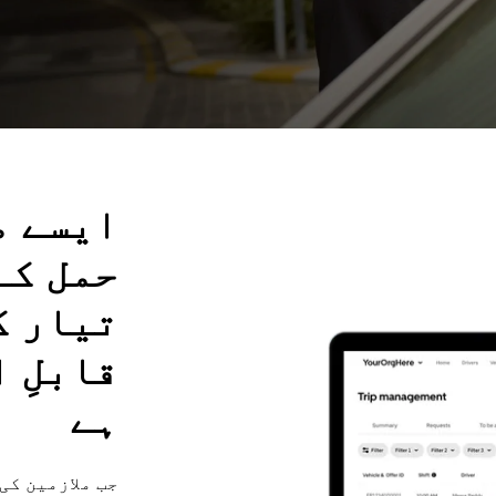
ایسے م
حمل کے
تیار ک
قابلِ 
ہے
جب ملازمین کی