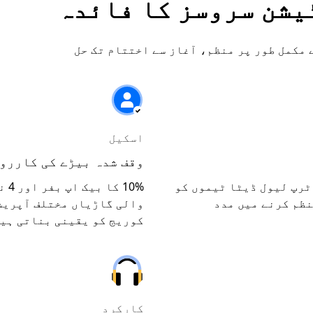
یشن سروسز کا فائدہ
 مکمل طور پر منظم، آغاز سے اختتام تک حل
اسکیل
وقف شدہ بیڑے کی کاررو
ٹرپ لیول ڈیٹا ٹیموں کو
نظم کرنے میں مدد
والی گاڑیاں مختلف آپریش
کوریج کو یقینی بناتی ہی
کارکرد