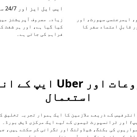
ایس ایل ایز اور 24/7 سپورٹ کے ساتھ قابلِ اعتماد سروس
، ایمرجنسی سپورٹ، اور
ور قابلِ اعتماد سفر کا
کیا گیا ہے، اور ہر شفٹ ک
فراہم کی جاتی ہے۔
آسان شروعات اور Uber ا
استعمال
 مربوط انٹرفیس کے ذریعے ملازمین کا ایک ہموار تجربہ تخلیق 
 واقف Uber ایپ؛ اور ٹرانسپورٹ ٹیموں کے لیے ایک مرکزی ڈیش بورڈ
واریوں کی بکنگ، شیڈولنگ اور نگرانی کر سکتے ہیں، جب
اظت کی مانیٹرنگ، اور آپریشنل بصیرت حاصل ہوتی ہے جو 