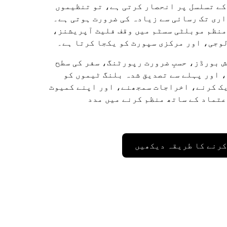
کے تسلسل پر انحصار کرتی ہے، تو تنظیموں
ری تک رسائی سے زیادہ کی ضرورت ہوتی ہے۔
Ub ایک منظم موبلٹی سسٹم میں وقف فلیٹ آپریشنز،
وجی، اور مرکزی سپورٹ کو یکجا کرتا ہے۔
 بورڈز، حسبِ ضرورت رپورٹنگ، سفر کی سطح
 اور پہلے سے تصدیق شدہ بلنگ ٹیموں کو
ک کرنے، اخراجات سمجھنے، اور اپنے کمیوٹ
تماد کے ساتھ منظم کرنے میں مدد
کرنے کا طریقہ دیکھیں