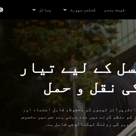
قیمت بندی
کسٹمر سپورٹ
وسائل
ل کے لیے تیار
ی نقل و حمل
ر کی ایمپلائی ٹرانسپورٹیشن سروس (ETS) انٹرپرائز ٹیموں کو محفوظ، قابلِ اعتماد اور
کو منظم کرنے میں مدد دیتی ہے، جس میں مخصوص
 اوبر کی روٹنگ ٹیکنالوجی شامل ہے۔