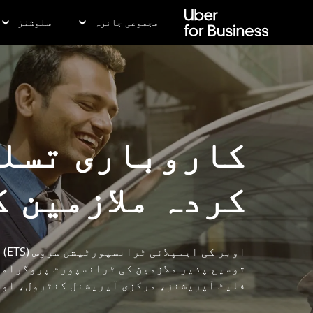
رکزی
واد
مجموعی جائزہ
سلوشنز
ر
ائیں
کاروباری تسلس
کردہ ملازمین ک
اوب
توسیع پذیر ملازمین کی ٹرانسپورٹ پروگرامز 
فلیٹ آپریشنز، مرکزی آپریشنل کنٹرول، اور