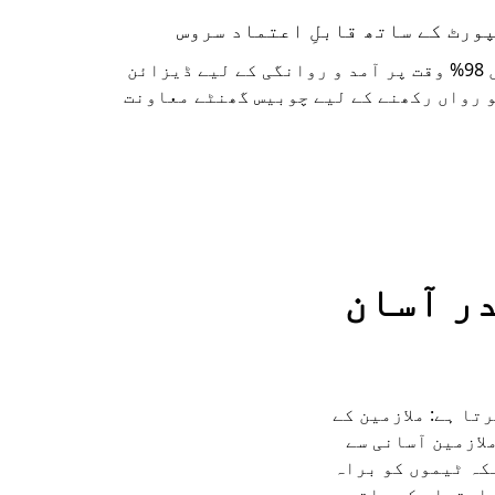
زیادہ مصروف آپریشنز میں 98% وقت پر آمد و روانگی کے لیے ڈیزائن
و رواں رکھنے کے لیے چوبیس گھنٹے معاونت
یپ کے اندر آسان
کرتا ہے: ملازمین کے
۔ ملازمین آسانی سے
کہ ٹیموں کو براہ
اعتماد کے ساتھ