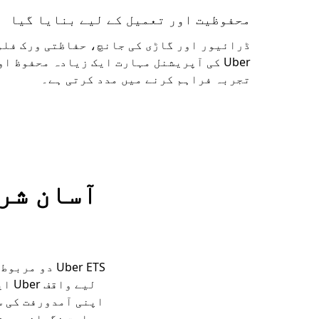
محفوظیت اور تعمیل کے لیے بنایا گیا
ڈرائیور اور گاڑی کی جانچ، حفاظتی ورک فلو
Uber کی آپریشنل مہارت ایک زیادہ محفوظ ا
تجربہ فراہم کرنے میں مدد کرتی ہے۔
Uber ETS دو
لیے
اپنی آمدورفت کی س
راست نگرانی، حف