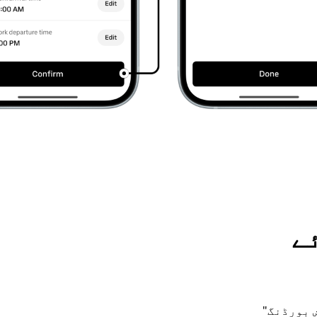
ے
یش بورڈنگ"