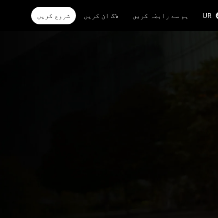
UR
ہم سے رابطہ کریں
لاگ ان کریں
شروع کریں