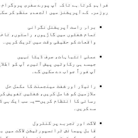
فراہم کرتا ہے تاکہ آپ پورے سفری پروگرام 
روزمرہ کے آپریشنز میں الجھے، منظم کر سک
براہِ راست آپریشنل نگرانی
تمام شفٹوں میں گاڑیوں، راستوں، تاخی
واقعات کو حقیقی وقت میں ٹریک کریں۔
عملی انتباہات، صرف ڈیٹا نہیں
جیسے ہی رکاوٹیں پیش آئیں، آپ کو اطلاع
آپ فوراً جواب دے سکیں گے۔
رائیڈر اور شفٹ مینجمنٹ کا مکمل حل
ملازمین کو شامل کریں، شفٹیں تفویض کر
رسائی کا انتظام کریں—یہ سب ایک ہی ڈ
سے کریں۔
لاگت اور تجربے پر کنٹرول
قابل پیمائش ٹرانسپورٹیشن لاگت میں ب
کریں جبکہ ترتیب دی جانے والی پروگرا