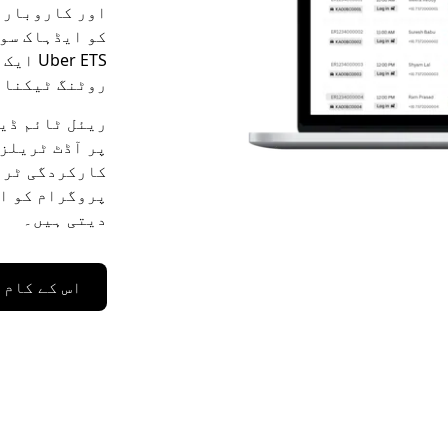
اور کاروبار 
کو ایڈہاک سوا
er ETS
روٹنگ ٹیکنال
ریئل ٹائم ڈیش
پر آڈٹ ٹریلز،
کارکردگی ٹری
پروگرام کو اع
دیتی ہیں۔
اس کے کام 