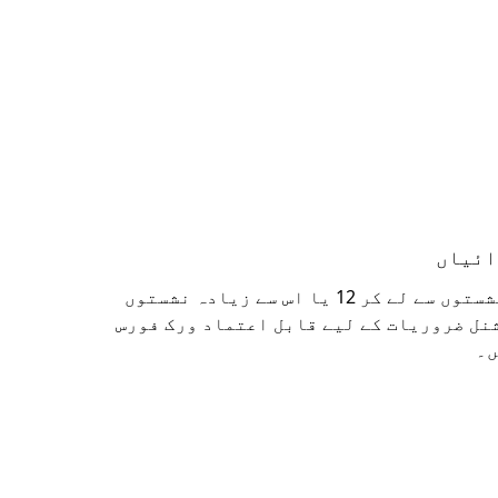
ائیاں
10% کا بیک اپ بفر اور 4 نشستوں سے لے کر 12 یا اس سے زیادہ نشستوں
نل ضروریات کے لیے قابل اعتماد ورک فورس
ں۔