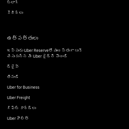
బ్లాగ్
కెరీర్‌లు
ఉత్పత్తులు
ఇప్పుడు Uber Reserveతో ముందస్తుగా బుక్
చేసుకున్న మీ Uber రైడ్‌ని పొందండి
డ్రైవ్
తినండి
Uber for Business
Uber Freight
గిఫ్ట్ కార్డ్‌లు
Uber హెల్త్