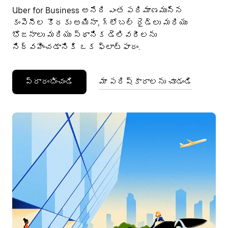
Uber for Business అనేది ఎంత పరిమాణమున్న
కంపెనీల కొరకు అయినా, గ్లోబల్ రైడ్‌లు మరియు
భోజనాలు మరియు స్థానిక డెలివరీలను
నిర్వహించడానికి ఒక ఫ్లాట్‌ఫారం.
ప్రారంభించండి
మా పరిష్కారాలను చూడండి