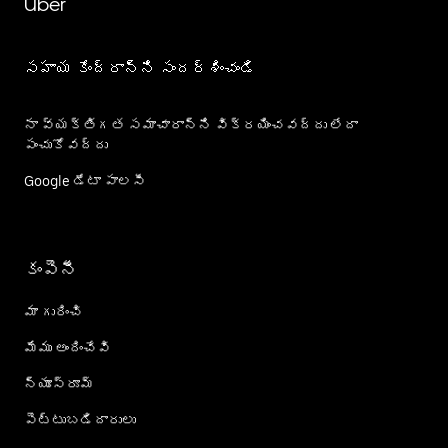
Uber
సహాయ కేంద్రాన్ని సందర్శించండి
నా వ్యక్తిగత సమాచారాన్ని విక్రయించవద్దు లేదా
పంచుకోవద్దు
Google డేటా పాలసీ
కంపెనీ
మా గురించి
మేము అందించేవి
న్యూస్‌రూమ్
పెట్టుబడిదారులు