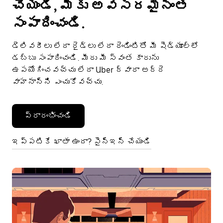
చేయండి, మీకు అవసరమైనంత
సంపాదించండి.
డెలివరీలు లేదా రైడ్‌లు లేదా రెండింటితో మీ షెడ్యూల్‌లో
డబ్బు సంపాదించండి. మీరు మీ స్వంత కారును
ఉపయోగించవచ్చు లేదా Uber ద్వారా అద్దె
వాహనాన్ని ఎంచుకోవచ్చు.
ప్రారంభించండి
ఇప్పటికే ఖాతా ఉందా? సైన్ఇన్ చేయండి