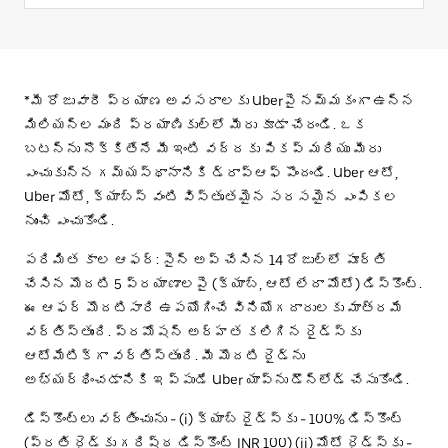
*మీ రోజువారీ ప్రయాణ అవసరాలకు Uberపై నమ్మకంగా ఉన్న
మిలియన్ల మంది ప్రయాణికుల్లో మీరు కూడా చేరండి. ఒక
బటన్‌ను నొక్కితేనే మీ ఇంటి వద్దకు పికప్ మరియు మీరు
ఎంచుకున్న గమ్యస్థానానికి డ్రాప్‌ఆఫ్ పొందండి. Uber ఆటో,
Uber మోటో, క్యాబ్స్ వంటి విస్తృతమైన సరసమైన ఎంపికల
నుంచి ఎంచుకోండి.
పరిమిత కాల ఆఫర్: సైన్ అప్ చేసిన 14 రోజుల్లో పూర్తి
చేసిన మొదటి 5 ప్రయాణాలపై (క్యాబ్, ఆటో లేదా మోటో) డిస్కౌంట్.
ఈ ఆఫర్ మొదటిసారి ఉపయోగించే వినియోగదారులకు మాత్రమే
వర్తిస్తుంది. ప్రమోషన్ అర్హత కలిగిన రైడ్స్‌కు
ఆటోమేటిక్‌గా వర్తిస్తుంది. మీ మొదటి రైడ్‌ను
అభ్యర్థించడానికి ఇప్పుడే Uber యాప్‌ను డౌన్‌లోడ్ చేసుకోండి.
డిస్కౌంట్లు వర్తించును - (i) క్యాబ్ రైడ్స్‌కు - 100% డిస్కౌంట్
(ప్రతి రైడ్‌కు గరిష్ఠ డిస్కౌంట్ INR 100) (ii) మోటో రైడ్స్‌కు -