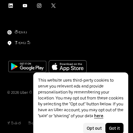
తెలుగు
కొలంబస్
This website uses third-party cookies to
serve you relevant ads and provide
personalisation by remembering your
©
2026
Uber టెక్నాలజీస్ Inc.
location. You may opt out from these cookies
by selecting the "Opt out" button below. If you
have an Uber account, you may opt out of the
"sale" or "sharing" of your data
here
.
గోప్యత
సౌలభ్య సామర్థ్యాలు
షరతులు
Opt out
Got it