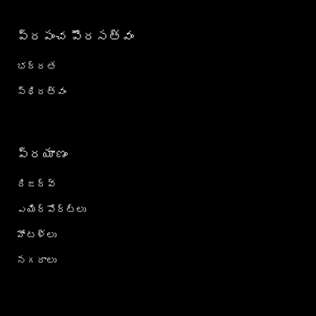
ప్రపంచ పౌరసత్వం
భద్రత
స్థిరత్వం
ప్రయాణం
రిజర్వ్
ఎయిర్‌పోర్ట్‌లు
హోటళ్లు
నగరాలు