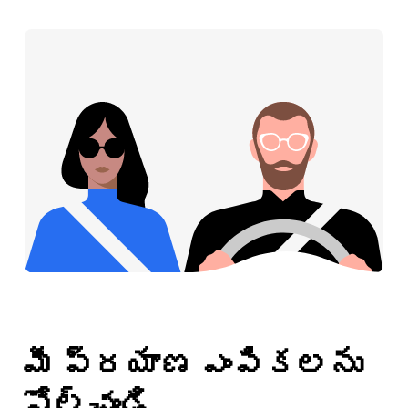
మీ ప్రయాణ ఎంపికలను
పోల్చండి