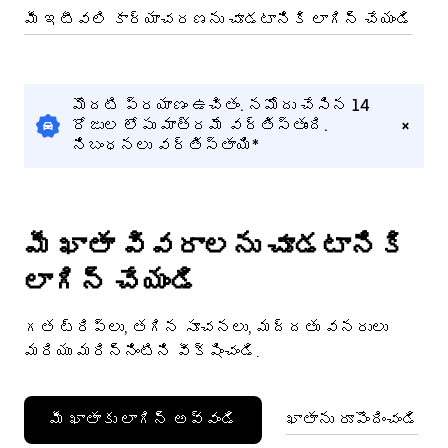
మీ ఇటీవలి కార్యాచరణను చూడటానికి లాగిన్ చేయండి
మొదటి ప్రయాణం ఉచితం. నమోదు చేసిన 14
రోజుల లోపు మాత్రమే వర్తిస్తుంది.
నిబంధనలు వర్తిస్తాయి*
మీ ఖాతా వివరాలను చూడటానికి
లాగిన్ చేయండి
గత ట్రిప్‌లు, తగిన సూచనలు, మద్దతు వనరులు
మరియు మరిన్నింటిని వీక్షించండి.
మీ ఖాతాకు లాగిన్ అవ్వండి
ఖాతాను రూపొందించండి