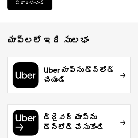
ప్రారంభించండి
యాప్‌లలో ఇది సులభం
Uber యాప్‌ను డౌన్‌లోడ్
చేయండి
డ్రైవర్ యాప్‌ను
డౌన్‌లోడ్ చేసుకోండి