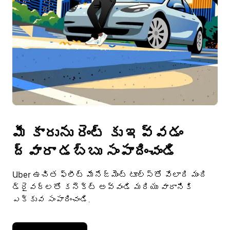
మీ కారును రెంట్ కు ఇవ్వడం
ద్వారా డబ్బు సంపాదించండి
Uber ఉచిత ఫ్లీట్ మేనేజ్‌మెంట్ టూల్స్‌తో వేలాది మంది
డ్రైవర్‌లతో కనెక్ట్ అవ్వండి మరియు వారానికి
ఎక్కువ సంపాదించండి.