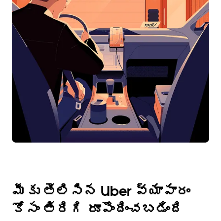
మీకు తెలిసిన Uber వ్యాపారం
కోసం తిరిగి రూపొందించబడింది