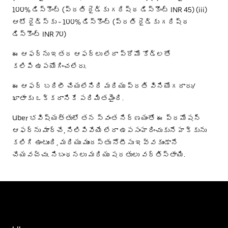
100% డిస్కౌంట్ (ప్రతి రైడ్‌కు గరిష్ఠ డిస్కౌంట్ INR 45) (iii)
ఆటో రైడ్స్‌కు - 100% డిస్కౌంట్ (ప్రతి రైడ్‌కు గరిష్ఠ
డిస్కౌంట్ INR 70)
ఈ ఆఫర్‌ను ఇతర ఆఫర్లు లేదా ప్రోమో కోడ్‌లతో
కలిపి ఉపయోగించలేరు.
ఈ ఆఫర్ బదిలీ చేయలేనిది మరియు ప్రతి వినియోగదారు/
ఖాతాకు ఒక్కదానికే పరిమితమైంది.
Uber భవిష్యత్తులో తన స్వంత నిర్ణయంతో ఈ ప్రమోషన్
ఆఫర్‌ను మార్చే, నిలిపివేయే లేదా ఉపసంహరించుకునే హక్కును
కలిగి ఉంటుంది, మరియు ముందస్తు నోటీసు ఇవ్వకుండానే
చేయవచ్చు. నిబంధనలు మరియు షరతులు వర్తిస్తాయి.