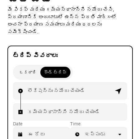
మీ పికప్ మరియు గమ్యస్థానాన్ని నమోదు చేసి,
ప్రయాణానికి అందుబాటులో ఉన్న ప్రతి మార్గంలో
అంచనా ప్రయాణ సమయాలు మరియు ధరలను
సమీక్షించండి.
ట్రిప్ వివరాలు
ఒకదారి
రౌండ్ ట్రిప్
లొకేషన్‌ను నమోదు చేయండి
గమ్యస్థానాన్ని నమోదు చేయండి
Date
Time
ఇప్పుడు