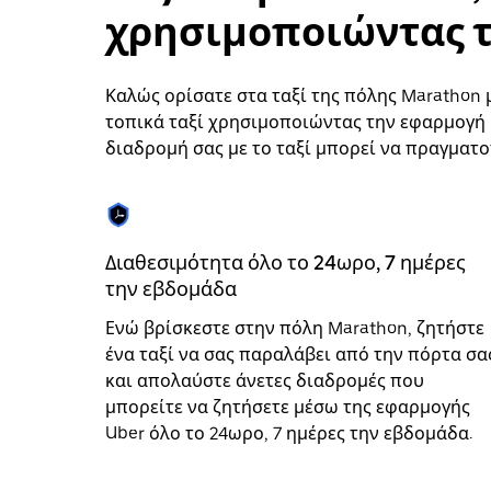
να
χρησιμοποιώντας τ
επιλέξετε
μια
ημερομηνία.
Πατήστε
Καλώς ορίσατε στα ταξί της πόλης Marathon μ
το
τοπικά ταξί χρησιμοποιώντας την εφαρμογή U
πλήκτρο
διαδρομή σας με το ταξί μπορεί να πραγματο
escape
για
να
κλείσετε
το
ημερολόγιο.
Διαθεσιμότητα όλο το 24ωρο, 7 ημέρες
την εβδομάδα
Ενώ βρίσκεστε στην πόλη Marathon, ζητήστε
ένα ταξί να σας παραλάβει από την πόρτα σα
και απολαύστε άνετες διαδρομές που
μπορείτε να ζητήσετε μέσω της εφαρμογής
Uber όλο το 24ωρο, 7 ημέρες την εβδομάδα.