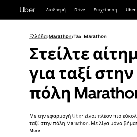
Μετάβαση
στο
Uber
Διαδρομή
Drive
Επιχείρηση
Uber 
κύριο
περιεχόμενο
Ελλάδα
>
Marathon
>
Taxi Marathon
Στείλτε αίτη
για ταξί στην
πόλη Maratho
Με την εφαρμογή Uber είναι πλέον πιο εύκολ
ταξί στην πόλη Marathon. Με λίγα μόνο βήμα
να στείλετε αίτημα για ταξί και να πληρώσετε
More