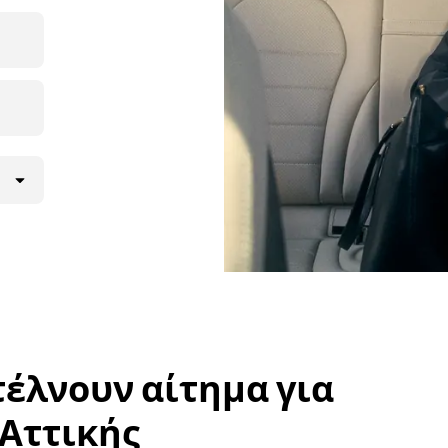
νατότητα
ς την
όν τον
μενη
στέλνουν αίτημα για
 Αττικής