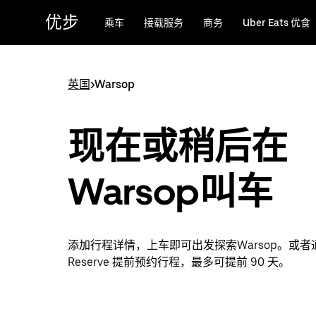
跳
优步
乘车
接载服务
商务
Uber Eats 优食
至
主
要
内
英国
>
Warsop
容
现在或稍后在
Warsop叫车
添加行程详情，上车即可出发探索Warsop。或者通过
Reserve 提前预约行程，最多可提前 90 天。