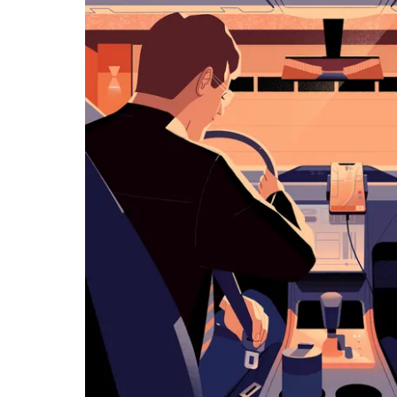
历
并
选
择
日
期。
按
退
出
键
可
关
闭
日
历。