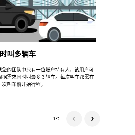
时叫多辆车
Uber Shu
果您的团队中只有一位账户持有人，该用户可
我们的班车
根据需求同时叫最多 3 辆车。每次叫车都需在
动场馆。
一次叫车前开始行程。
查看接驳车
1/2