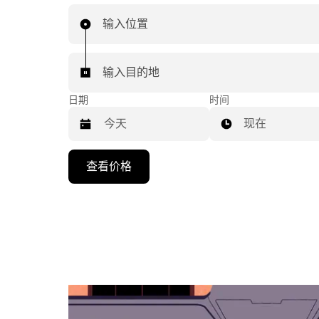
输入位置
输入目的地
日期
时间
现在
按
查看价格
向
下
箭
头
键
可
浏
览
日