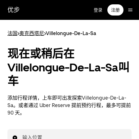
跳
优步
登录
注册
至
主
要
法国
>
奥克西塔尼
>
Villelongue-De-La-Sa
内
容
现在或稍后在
Villelongue-De-La-Sa叫
车
添加行程详情，上车即可出发探索Villelongue-De-La-
Sa。或者通过 Uber Reserve 提前预约行程，最多可提前
90 天。
输入位置