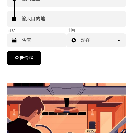
输入目的地
日期
时间
现在
按
查看价格
向
下
箭
头
键
可
浏
览
日
历