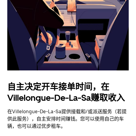
并
选
择
日
期。
按
退
出
键
可
关
闭
自主决定开车接单时间，在
日
Villelongue-De-La-Sa赚取收入
历。
在Villelongue-De-La-Sa提供接载和/或派送服务（若提
供此服务），自主安排时间赚钱。您可以使用自己的车
辆，也可以通过优步租车。