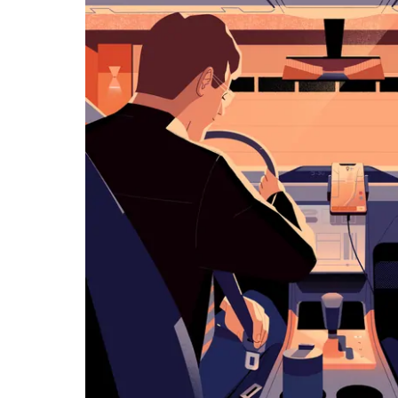
历
并
选
择
日
期。
按
退
出
键
可
关
闭
日
历。