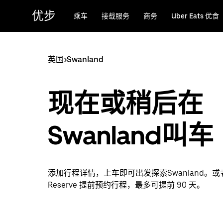
跳
优步
乘车
接载服务
商务
Uber Eats 优食
至
主
要
内
英国
>
Swanland
容
现在或稍后在
Swanland叫车
添加行程详情，上车即可出发探索Swanland。或者
Reserve 提前预约行程，最多可提前 90 天。