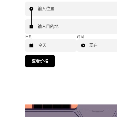
输入位置
输入目的地
日期
时间
现在
按
查看价格
向
下
箭
头
键
可
浏
览
日