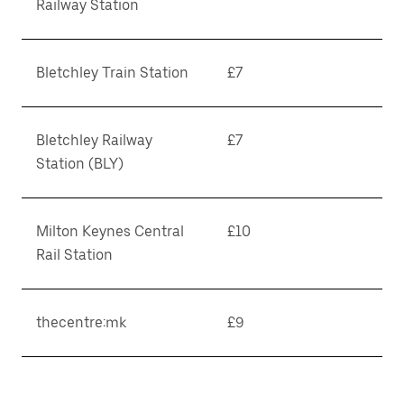
Railway Station
Bletchley Train Station
£7
Bletchley Railway
£7
Station (BLY)
Milton Keynes Central
£10
Rail Station
thecentre:mk
£9