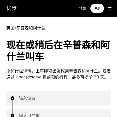
跳
优步
登录
注册
至
主
要
英国
>
辛普森和阿什兰
内
容
现在或稍后在辛普森和阿
什兰叫车
添加行程详情，上车即可出发探索辛普森和阿什兰。或者
通过 Uber Reserve 提前预约行程，最多可提前 90 天。
输入位置
输入目的地