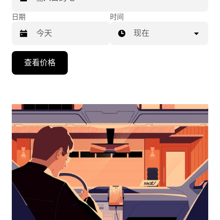
日期
时间
现在
按
查看价格
向
下
箭
头
键
可
浏
览
日
历
并
选
择