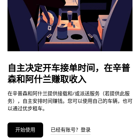
日
期。
按
退
出
键
可
关
闭
自主决定开车接单时间，在辛普
日
森和阿什兰赚取收入
历。
在辛普森和阿什兰提供接载和/或派送服务（若提供此服
务），自主安排时间赚钱。您可以使用自己的车辆，也可
以通过优步租车。
开始使用
已经有账号？登录