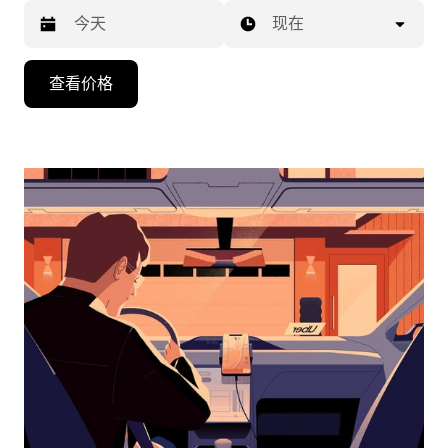
现在
按
查看价格
向
下
箭
头
键
可
浏
览
日
历
并
选
择
日
期。