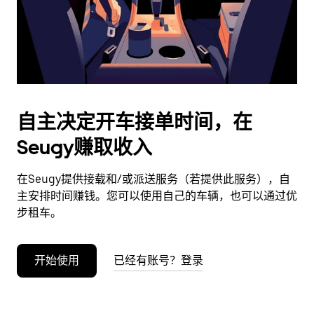
按
退
出
键
可
关
闭
自主决定开车接单时间，在
日
Seugy赚取收入
历。
在Seugy提供接载和/或派送服务（若提供此服务），自
主安排时间赚钱。您可以使用自己的车辆，也可以通过优
步租车。
开始使用
已经有账号？登录