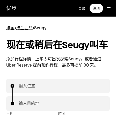
跳
优步
登录
注册
至
主
要
法国
>
法兰西岛
>
Seugy
内
容
现在或稍后在Seugy叫车
添加行程详情，上车即可出发探索Seugy。或者通过
Uber Reserve 提前预约行程，最多可提前 90 天。
输入位置
输入目的地
日期
时间