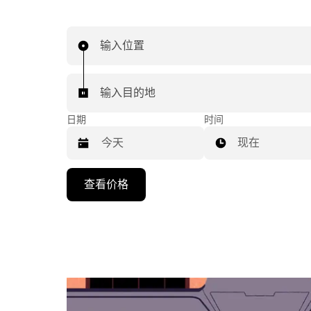
输入位置
输入目的地
日期
时间
现在
按
查看价格
向
下
箭
头
键
可
浏