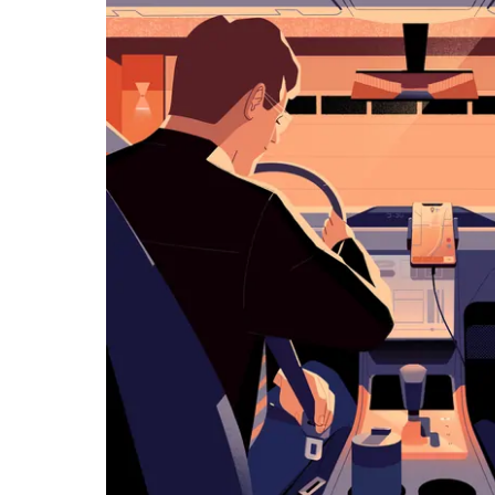
览
日
历
并
选
择
日
期。
按
退
出
键
可
关
闭
日
历。