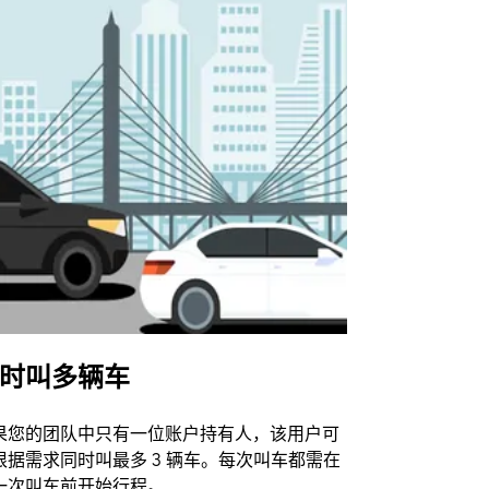
时叫多辆车
Uber Shu
果您的团队中只有一位账户持有人，该用户可
我们的班车
根据需求同时叫最多 3 辆车。每次叫车都需在
动场馆。
一次叫车前开始行程。