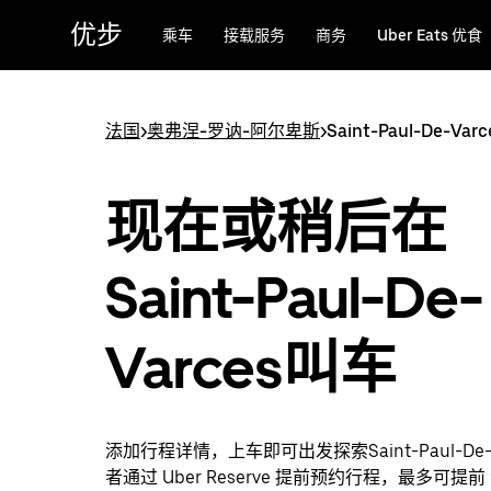
跳
优步
乘车
接载服务
商务
Uber Eats 优食
至
主
要
内
法国
>
奥弗涅-罗讷-阿尔卑斯
>
Saint-Paul-De-Varc
容
现在或稍后在
Saint-Paul-De-
Varces叫车
添加行程详情，上车即可出发探索Saint-Paul-De-
者通过 Uber Reserve 提前预约行程，最多可提前 