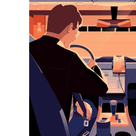
览
日
历
并
选
择
日
期。
按
退
出
键
可
关
闭
日
历。