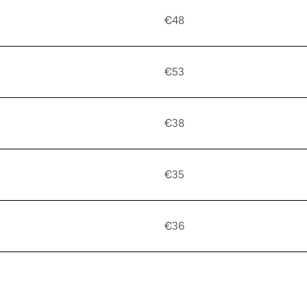
€48
€53
€38
€35
€36