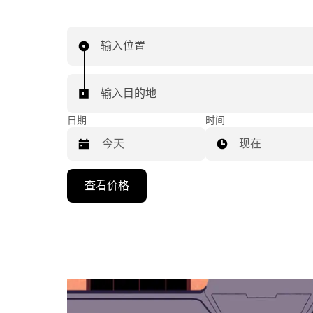
输入位置
输入目的地
日期
时间
现在
按
查看价格
向
下
箭
头
键
可
浏