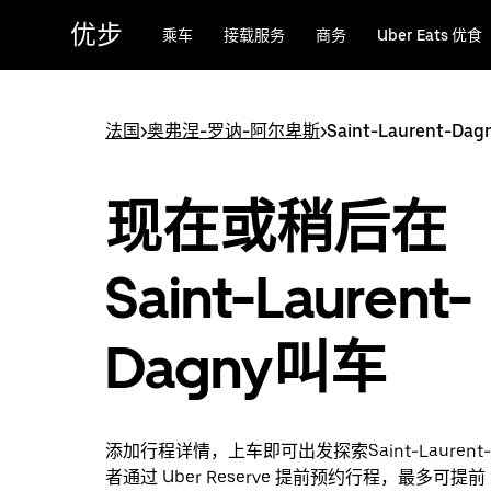
跳
优步
乘车
接载服务
商务
Uber Eats 优食
至
主
要
内
法国
>
奥弗涅-罗讷-阿尔卑斯
>
Saint-Laurent-Dag
容
现在或稍后在
Saint-Laurent-
Dagny叫车
添加行程详情，上车即可出发探索Saint-Laurent-
者通过 Uber Reserve 提前预约行程，最多可提前 