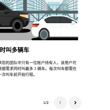
时叫多辆车
Uber Shu
果您的团队中只有一位账户持有人，该用户可
我们的班车
根据需求同时叫最多 3 辆车。每次叫车都需在
动场馆。
一次叫车前开始行程。
查看接驳车
1/2