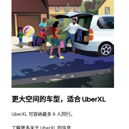
更大空间的车型，适合 UberXL
拼
UberXL 可容纳最多 6 人同行。
当您
加自
了解更多关于 UberXL 的信息