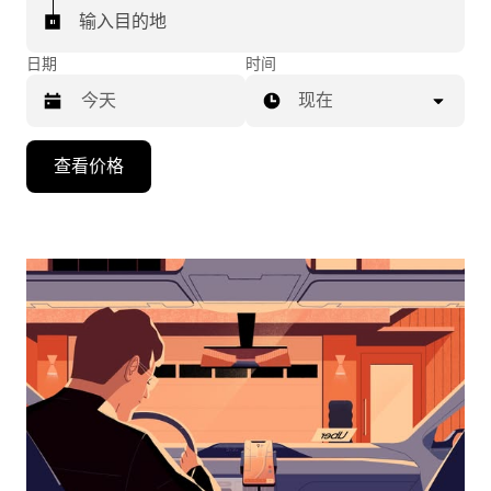
输入目的地
日期
时间
现在
按
查看价格
向
下
箭
头
键
可
浏
览
日
历
并
选