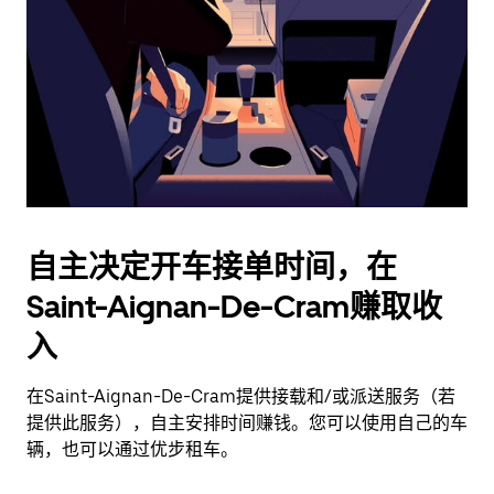
择
日
期。
按
退
出
键
可
关
闭
自主决定开车接单时间，在
日
Saint-Aignan-De-Cram赚取收
历。
入
在Saint-Aignan-De-Cram提供接载和/或派送服务（若
提供此服务），自主安排时间赚钱。您可以使用自己的车
辆，也可以通过优步租车。