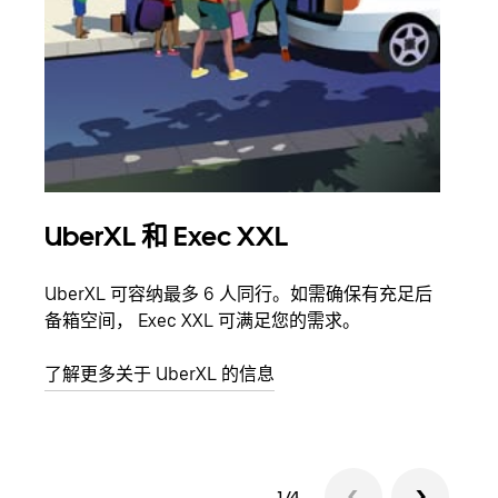
UberXL 和 Exec XXL
拼
UberXL 可容纳最多 6 人同行。如需确保有充足后
当您
备箱空间， Exec XXL 可满足您的需求。
加自
了解更多关于 UberXL 的信息
了解
1/4