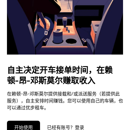
择
日
期。
按
退
出
键
可
关
闭
自主决定开车接单时间，在赖
日
顿-昂-邓斯莫尔赚取收入
历。
在赖顿-昂-邓斯莫尔提供接载和/或派送服务（若提供此
服务），自主安排时间赚钱。您可以使用自己的车辆，也
可以通过优步租车。
开始使用
已经有账号？登录