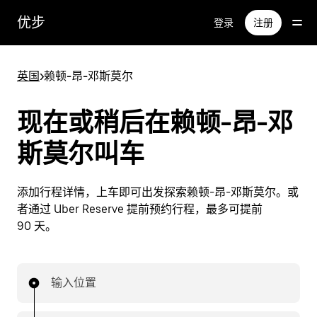
跳
优步
登录
注册
至
主
要
英国
>
赖顿-昂-邓斯莫尔
内
容
现在或稍后在赖顿-昂-邓
斯莫尔叫车
添加行程详情，上车即可出发探索赖顿-昂-邓斯莫尔。或
者通过 Uber Reserve 提前预约行程，最多可提前
90 天。
输入位置