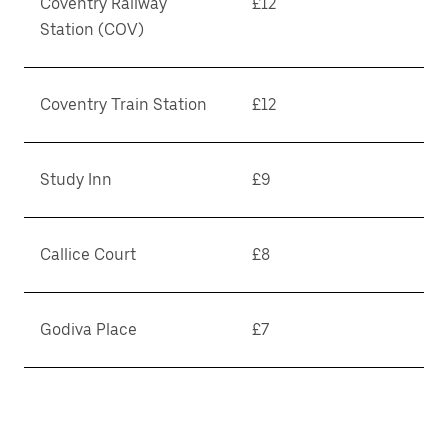
Coventry Railway
£12
Station (COV)
Coventry Train Station
£12
Study Inn
£9
Callice Court
£8
Godiva Place
£7