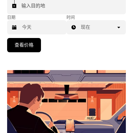
输入目的地
日期
时间
现在
按
查看价格
向
下
箭
头
键
可
浏
览
日
历
并
选