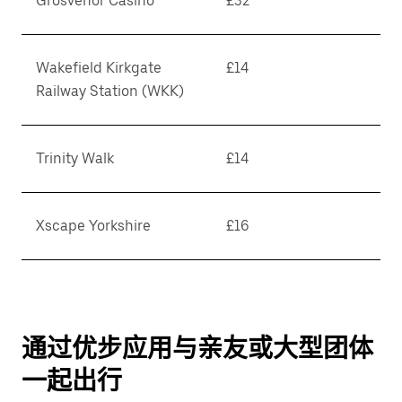
Grosvenor Casino
£32
Wakefield Kirkgate
£14
Railway Station (WKK)
Trinity Walk
£14
Xscape Yorkshire
£16
通过优步应用与亲友或大型团体
一起出行