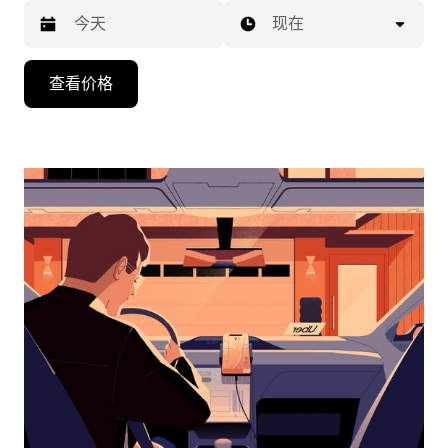
现在
按
查看价格
向
下
箭
头
键
可
浏
览
日
历
并
选
择
日
期。