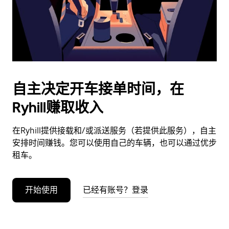
按
退
出
键
可
关
闭
自主决定开车接单时间，在
日
Ryhill赚取收入
历。
在Ryhill提供接载和/或派送服务（若提供此服务），自主
安排时间赚钱。您可以使用自己的车辆，也可以通过优步
租车。
开始使用
已经有账号？登录