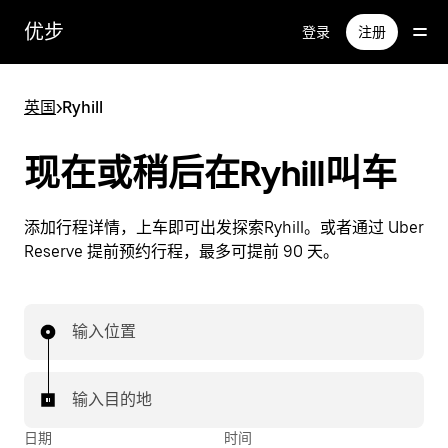
跳
优步
登录
注册
至
主
要
英国
>
Ryhill
内
容
现在或稍后在Ryhill叫车
添加行程详情，上车即可出发探索Ryhill。或者通过 Uber
Reserve 提前预约行程，最多可提前 90 天。
输入位置
输入目的地
日期
时间