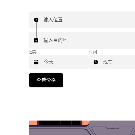
输入位置
输入目的地
日期
时间
现在
按
查看价格
向
下
箭
头
键
可
浏