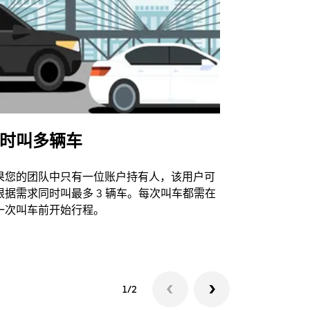
时叫多辆车
Uber Shu
果您的团队中只有一位账户持有人，该用户可
我们的班车
根据需求同时叫最多 3 辆车。每次叫车都需在
动场馆。
一次叫车前开始行程。
查看接驳车
1/2