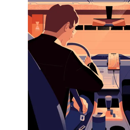
览
日
历
并
选
择
日
期。
按
退
出
键
可
关
闭
日
历。