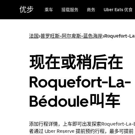
跳
优步
乘车
接载服务
商务
Uber Eats 优食
至
主
要
内
法国
>
普罗旺斯-阿尔卑斯-蓝色海岸
>
Roquefort-La
容
现在或稍后在
Roquefort-La-
Bédoule叫车
添加行程详情，上车即可出发探索Roquefort-La-B
者通过 Uber Reserve 提前预约行程，最多可提前 