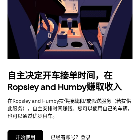
择
日
期。
按
退
出
键
可
关
闭
自主决定开车接单时间，在
日
Ropsley and Humby赚取收入
历。
在Ropsley and Humby提供接载和/或派送服务（若提供
此服务），自主安排时间赚钱。您可以使用自己的车辆，
也可以通过优步租车。
开始使用
已经有账号？登录