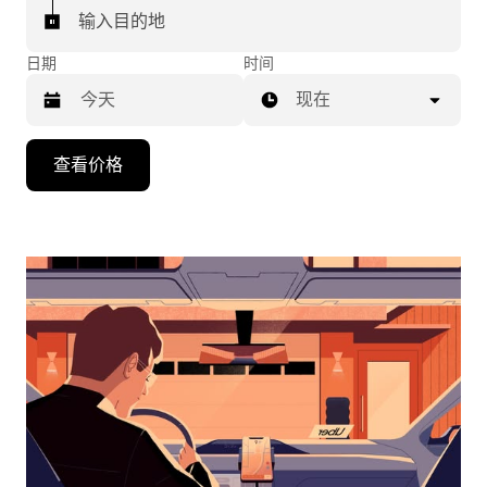
输入目的地
日期
时间
现在
按
查看价格
向
下
箭
头
键
可
浏
览
日
历
并
选