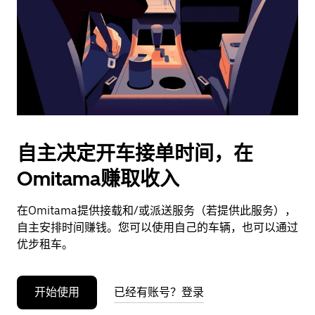
日
期。
按
退
出
键
可
关
闭
自主决定开车接单时间，在
日
Omitama赚取收入
历。
在Omitama提供接载和/或派送服务（若提供此服务），
自主安排时间赚钱。您可以使用自己的车辆，也可以通过
优步租车。
开始使用
已经有账号？登录