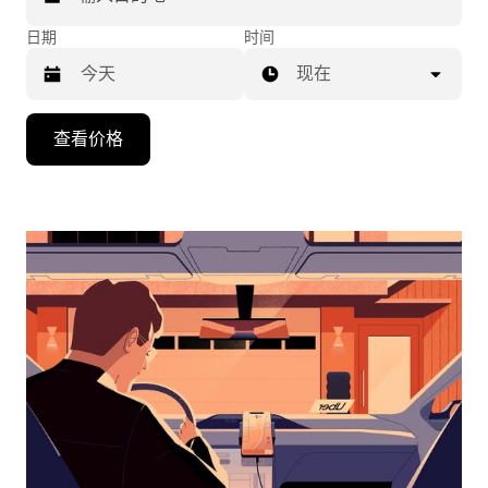
日期
时间
现在
按
查看价格
向
下
箭
头
键
可
浏
览
日
历
并
选
择