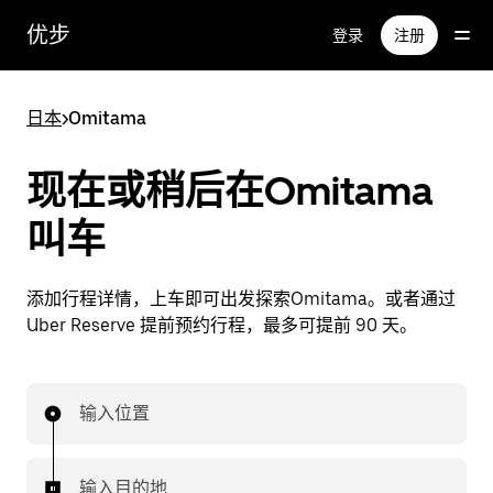
跳
优步
登录
注册
至
主
要
日本
>
Omitama
内
容
现在或稍后在Omitama
叫车
添加行程详情，上车即可出发探索Omitama。或者通过
Uber Reserve 提前预约行程，最多可提前 90 天。
输入位置
输入目的地