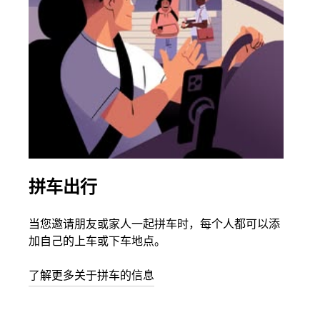
拼车出行
同
当您邀请朋友或家人一起拼车时，每个人都可以添
如果
加自己的上车或下车地点。
根据
次叫
了解更多关于拼车的信息