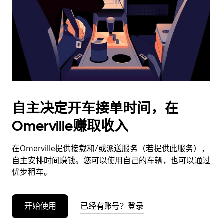
日
期。
按
退
出
键
可
关
闭
自主决定开车接单时间，在
日
Omerville赚取收入
历。
在Omerville提供接载和/或派送服务（若提供此服务），
自主安排时间赚钱。您可以使用自己的车辆，也可以通过
优步租车。
开始使用
已经有账号？登录