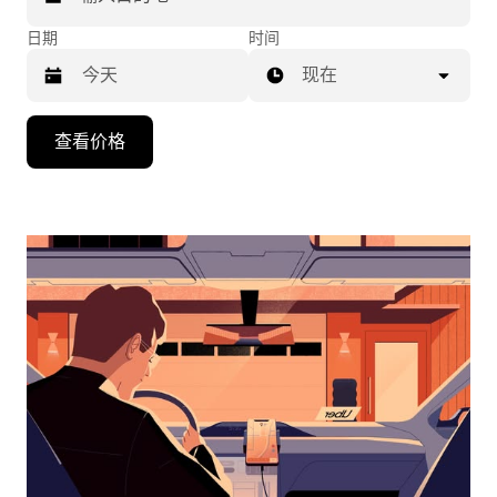
日期
时间
现在
按
查看价格
向
下
箭
头
键
可
浏
览
日
历
并
选
择