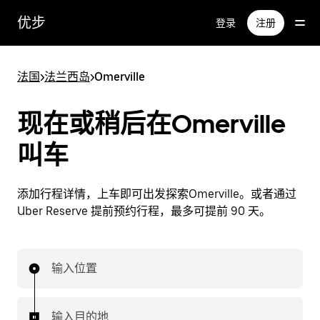
跳
优步
登录
注册
至
主
要
法国
>
法兰西岛
>
Omerville
内
容
现在或稍后在Omerville
叫车
添加行程详情，上车即可出发探索Omerville。或者通过
Uber Reserve 提前预约行程，最多可提前 90 天。
输入位置
输入目的地