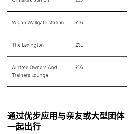
Ormskirk Station
£13
Wigan Wallgate station
£16
The Lexington
£31
Aintree Owners And
£16
Trainers Lounge
通过优步应用与亲友或大型团体
一起出行