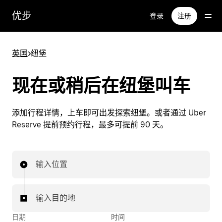
跳
优步
登录
注册
至
主
要
英国
>
纽堡
内
容
现在或稍后在纽堡叫车
添加行程详情，上车即可出发探索纽堡。或者通过 Uber
Reserve 提前预约行程，最多可提前 90 天。
输入位置
输入目的地
日期
时间