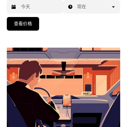
现在
按
查看价格
向
下
箭
头
键
可
浏
览
日
历
并
选
择
日
期。