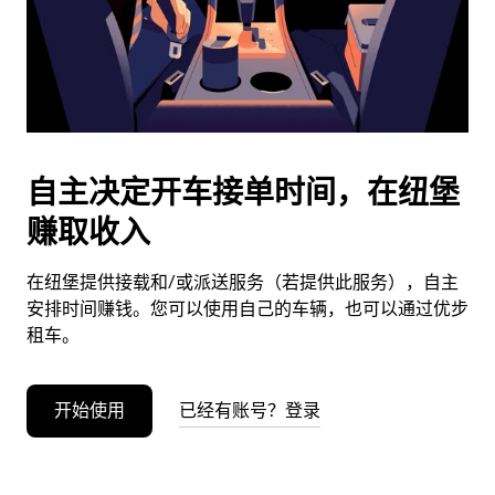
按
退
出
键
可
关
闭
自主决定开车接单时间，在纽堡
日
赚取收入
历。
在纽堡提供接载和/或派送服务（若提供此服务），自主
安排时间赚钱。您可以使用自己的车辆，也可以通过优步
租车。
开始使用
已经有账号？登录